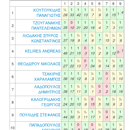
1
2
3
4
5
6
7
8
9
½
1
1
1
½
½
1
1
ΚΟΥΤΟΥΚΙΔΗΣ
4
1
1
28
33
42
13
7
9
6
15
ΠΑΝΑΓΙΩΤΗΣ
1
0
1
1
1
½
1
½
1
ΤΖΟΥΓΑΝΑΚΗΣ
2
35
10
31
20
16
4
7
3
11
ΠΑΝΤΕΛΕΗΜΩΝ
1
1
½
1
½
1
½
½
½
ΛΙΟΔΑΚΗΣ ΣΠΥΡΟΣ -
3
37
19
9
4
6
7
15
2
8
ΚΩΝΣΤΑΝΤΙΝΟΣ
1
1
1
0
1
½
1
1
1
4
KELIRES ANDREAS
0
46
21
15
3
10
2
9
12
1
1
½
0
1
½
1
½
1
5
ΘΕΟΔΩΡΟΥ ΝΙΚΟΛΑΟΣ
27
22
13
7
34
8
14
6
15
1
1
1
½
½
1
0
½
½
ΤΣΑΚΙΡΗΣ
6
36
16
12
8
3
11
1
5
10
ΧΑΡΑΛΑΜΠΟΣ
1
1
½
1
½
0
0
1
1
ΛΑΔΟΠΟΥΛΟΣ
7
38
17
11
5
1
3
2
18
16
ΔΗΜΗΤΡΙΟΣ
1
1
1
½
0
½
1
½
½
ΚΑΛΟΓΡΙΔΑΚΗΣ
8
24
20
10
6
15
5
16
9
3
ΓΕΩΡΓΙΟΣ
1
1
½
½
1
½
0
½
1
9
ΠΟΥΛΙΔΗΣ ΣΤΕΦΑΝΟΣ
44
30
3
11
17
1
4
8
21
1
1
0
1
0
½
1
1
½
ΠΑΠΑΔΟΠΟΥΛΟΣ
10
39
2
8
18
4
13
28
20
6