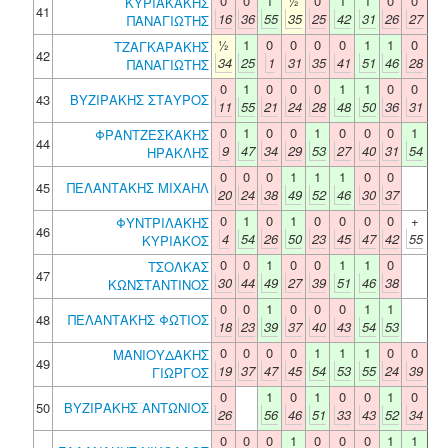
0
0
1
½
0
1
1
0
0
ΚΥΡΙΑΚΑΚΗΣ
41
16
36
55
35
25
42
31
26
27
ΠΑΝΑΓΙΩΤΗΣ
½
1
0
0
0
0
1
1
0
ΤΖΑΓΚΑΡΑΚΗΣ
42
34
25
1
31
35
41
51
46
28
ΠΑΝΑΓΙΩΤΗΣ
0
1
0
0
0
1
1
0
0
43
ΒΥΖΙΡΑΚΗΣ ΣΤΑΥΡΟΣ
11
55
21
24
28
48
50
36
31
0
1
0
0
1
0
0
0
1
ΦΡΑΝΤΖΕΣΚΑΚΗΣ
44
9
47
34
29
53
27
40
31
54
ΗΡΑΚΛΗΣ
0
0
0
1
1
1
0
0
45
ΠΕΛΑΝΤΑΚΗΣ ΜΙΧΑΗΛ
20
24
38
49
52
46
30
37
0
1
0
1
0
0
0
0
+
ΦΥΝΤΡΙΛΑΚΗΣ
46
4
54
26
50
23
45
47
42
55
ΚΥΡΙΑΚΟΣ
0
0
1
0
0
1
1
0
ΤΣΟΛΚΑΣ
47
30
44
49
27
39
51
46
38
ΚΩΝΣΤΑΝΤΙΝΟΣ
0
0
1
0
0
0
1
1
48
ΠΕΛΑΝΤΑΚΗΣ ΦΩΤΙΟΣ
18
23
39
37
40
43
54
53
0
0
0
0
1
1
1
0
0
ΜΑΝΙΟΥΔΑΚΗΣ
49
19
37
47
45
54
53
55
24
39
ΓΙΩΡΓΟΣ
0
1
0
1
0
0
1
0
50
ΒΥΖΙΡΑΚΗΣ ΑΝΤΩΝΙΟΣ
26
56
46
51
33
43
52
34
0
0
0
1
0
0
0
1
1