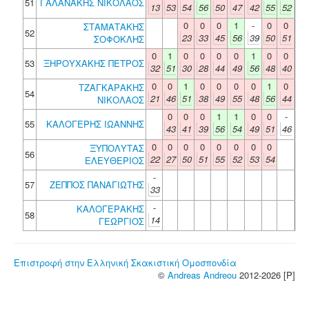
51
ΓΑΛΑΝΑΚΗΣ ΝΙΚΟΛΑΟΣ
13
53
54
56
50
47
42
55
52
0
0
0
1
-
0
0
ΣΤΑΜΑΤΑΚΗΣ
52
23
33
45
56
39
50
51
ΣΟΦΟΚΛΗΣ
0
1
0
0
0
0
1
0
0
53
ΞΗΡΟΥΧΑΚΗΣ ΠΕΤΡΟΣ
32
51
30
28
44
49
56
48
40
0
0
1
0
0
0
0
1
0
ΤΖΑΓΚΑΡΑΚΗΣ
54
21
46
51
38
49
55
48
56
44
ΝΙΚΟΛΑΟΣ
0
0
0
1
1
0
0
-
55
ΚΑΛΟΓΕΡΗΣ ΙΩΑΝΝΗΣ
43
41
39
56
54
49
51
46
0
0
0
0
0
0
0
0
ΞΥΠΟΛΥΤΑΣ
56
22
27
50
51
55
52
53
54
ΕΛΕΥΘΕΡΙΟΣ
-
57
ΖΕΠΠΟΣ ΠΑΝΑΓΙΩΤΗΣ
33
-
ΚΑΛΟΓΕΡΑΚΗΣ
58
14
ΓΕΩΡΓΙΟΣ
Επιστροφή στην Ελληνική Σκακιστική Ομοσπονδία
©
Andreas Andreou
2012-2026 [P]