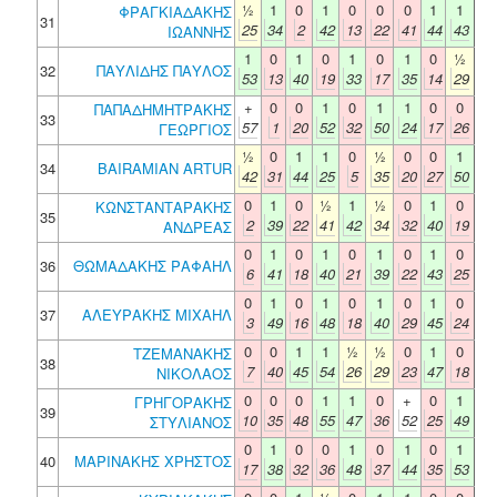
½
1
0
1
0
0
0
1
1
ΦΡΑΓΚΙΑΔΑΚΗΣ
31
25
34
2
42
13
22
41
44
43
ΙΩΑΝΝΗΣ
1
0
1
0
1
0
1
0
½
32
ΠΑΥΛΙΔΗΣ ΠΑΥΛΟΣ
53
13
40
19
33
17
35
14
29
+
0
0
1
0
1
1
0
0
ΠΑΠΑΔΗΜΗΤΡΑΚΗΣ
33
57
1
20
52
32
50
24
17
26
ΓΕΩΡΓΙΟΣ
½
0
1
1
0
½
0
0
1
34
BAIRAMIAN ARTUR
42
31
44
25
5
35
20
27
50
0
1
0
½
1
½
0
1
0
ΚΩΝΣΤΑΝΤΑΡΑΚΗΣ
35
2
39
22
41
42
34
32
40
19
ΑΝΔΡΕΑΣ
0
1
0
1
0
1
0
1
0
36
ΘΩΜΑΔΑΚΗΣ ΡΑΦΑΗΛ
6
41
18
40
21
39
22
43
25
0
1
0
1
0
1
0
1
0
37
ΑΛΕΥΡΑΚΗΣ ΜΙΧΑΗΛ
3
49
16
48
18
40
29
45
24
0
0
1
1
½
½
0
1
0
ΤΖΕΜΑΝΑΚΗΣ
38
7
40
45
54
26
29
23
47
18
ΝΙΚΟΛΑΟΣ
0
0
0
1
1
0
+
0
1
ΓΡΗΓΟΡΑΚΗΣ
39
10
35
48
55
47
36
52
25
49
ΣΤΥΛΙΑΝΟΣ
0
1
0
0
1
0
1
0
1
40
ΜΑΡΙΝΑΚΗΣ ΧΡΗΣΤΟΣ
17
38
32
36
48
37
44
35
53