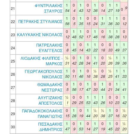
1
0
1
0
1
0
1
1
ΦΥΝΤΡΙΛΑΚΗΣ
9
21
0
54
4
43
12
36
14
27
19
ΣΤΑΥΡΟΣ
1
0
1
0
0
1
1
1
0
22
ΠΕΤΡΑΚΗΣ ΣΤΥΛΙΑΝΟΣ
56
5
35
15
24
31
36
30
12
0
1
1
0
1
0
1
1
0
23
ΚΑΛΥΚΑΚΗΣ ΝΙΚΟΛΑΟΣ
12
48
52
17
46
16
38
28
13
0
1
0
1
1
0
0
1
1
ΠΑΤΡΕΛΑΚΗΣ
24
8
45
14
43
22
18
33
49
37
ΕΥΑΓΓΕΛΟΣ
½
0
1
0
1
0
½
1
1
ΛΙΟΔΑΚΗΣ ΦΙΛΙΠΠΟΣ -
25
31
42
28
34
41
20
26
39
36
ΜΑΡΚΟΣ
1
0
1
0
½
0
½
1
1
ΓΕΩΡΓΑΚΟΠΟΥΛΟΣ
26
50
11
46
16
38
28
25
41
33
ΝΙΚΟΛΑΟΣ
0
1
0
1
0
1
0
1
1
ΘΩΜΑΔΑΚΗΣ
27
5
56
17
47
30
44
21
34
41
ΝΕΣΤΩΡΑΣ
½
0
0
1
1
1
0
0
1
ΑΛΥΓΙΖΑΚΗΣ
28
1
29
25
53
43
26
10
23
42
ΑΠΟΣΤΟΛΟΣ
0
1
0
1
½
½
1
0
½
ΠΑΠΑΔΟΚΟΚΟΛΑΚΗΣ
29
15
28
19
44
20
38
37
16
32
ΠΑΝΑΓΙΩΤΗΣ
1
0
1
0
1
0
1
0
½
ΠΙΣΣΑΔΑΚΗΣ
30
47
9
53
14
27
19
45
22
20
ΔΗΜΗΤΡΙΟΣ