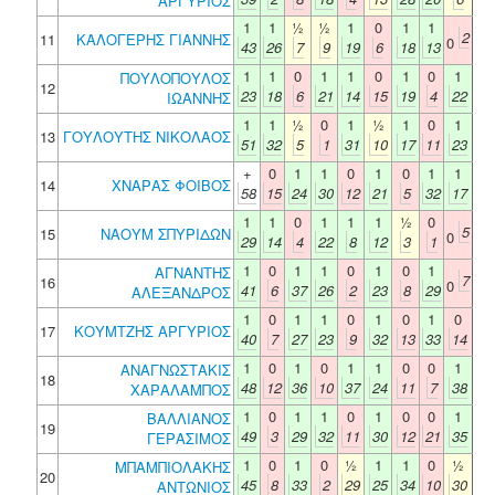
ΑΡΓΥΡΙΟΣ
1
1
½
½
1
0
1
1
2
11
ΚΑΛΟΓΕΡΗΣ ΓΙΑΝΝΗΣ
0
43
26
7
9
19
6
18
13
1
1
0
1
1
0
1
0
1
ΠΟΥΛΟΠΟΥΛΟΣ
12
23
18
6
21
14
15
19
4
22
ΙΩΑΝΝΗΣ
1
1
½
0
1
½
1
0
1
13
ΓΟΥΛΟΥΤΗΣ ΝΙΚΟΛΑΟΣ
51
32
5
1
31
10
17
11
23
+
0
1
1
0
1
0
1
1
14
ΧΝΑΡΑΣ ΦΟΙΒΟΣ
58
15
24
30
12
21
5
32
17
1
1
0
1
1
1
½
0
5
15
ΝΑΟΥΜ ΣΠΥΡΙΔΩΝ
0
29
14
4
22
8
12
3
1
1
0
1
1
0
1
0
1
ΑΓΝΑΝΤΗΣ
7
16
0
41
6
37
26
2
23
8
29
ΑΛΕΞΑΝΔΡΟΣ
1
0
1
1
0
1
0
1
0
17
ΚΟΥΜΤΖΗΣ ΑΡΓΥΡΙΟΣ
40
7
27
23
9
32
13
33
14
1
0
1
0
1
1
0
0
1
ΑΝΑΓΝΩΣΤΑΚΙΣ
18
48
12
36
10
37
24
11
7
38
ΧΑΡΑΛΑΜΠΟΣ
1
0
1
1
0
1
0
0
1
ΒΑΛΛΙΑΝΟΣ
19
49
3
29
32
11
30
12
21
35
ΓΕΡΑΣΙΜΟΣ
1
0
1
0
½
1
1
0
½
ΜΠΑΜΠΙΟΛΑΚΗΣ
20
45
8
33
2
29
25
34
10
30
ΑΝΤΩΝΙΟΣ