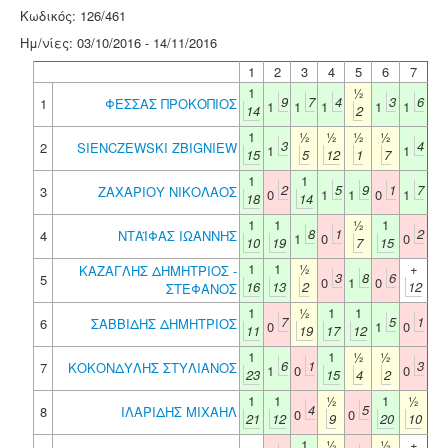
Κωδικός: 126/461
Ημ/νίες: 03/10/2016 - 14/11/2016
1
2
3
4
5
6
7
1
½
9
7
4
3
6
1
ΦΕΣΣΑΣ ΠΡΟΚΟΠΙΟΣ
1
1
1
1
1
14
2
1
½
½
½
½
3
4
2
SIENCZEWSKI ZBIGNIEW
1
1
15
5
12
1
7
1
1
2
5
9
1
7
3
ΖΑΧΑΡΙΟΥ ΝΙΚΟΛΑΟΣ
0
1
1
0
1
18
14
1
1
½
1
8
1
2
4
ΝΤΑΪΦΑΣ ΙΩΑΝΝΗΣ
1
0
0
10
19
7
15
1
1
½
+
ΚΑΖΑΓΛΗΣ ΔΗΜΗΤΡΙΟΣ -
3
8
6
5
0
1
0
16
13
2
12
ΣΤΕΦΑΝΟΣ
1
½
1
1
7
5
1
6
ΣΑΒΒΙΔΗΣ ΔΗΜΗΤΡΙΟΣ
0
1
0
11
19
17
12
1
1
½
½
6
1
3
7
ΚΟΚΟΝΔΥΛΗΣ ΣΤΥΛΙΑΝΟΣ
1
0
0
23
15
4
2
1
1
½
1
½
4
5
8
ΙΛΑΡΙΔΗΣ ΜΙΧΑΗΛ
0
0
21
12
9
20
10
1
½
½
+