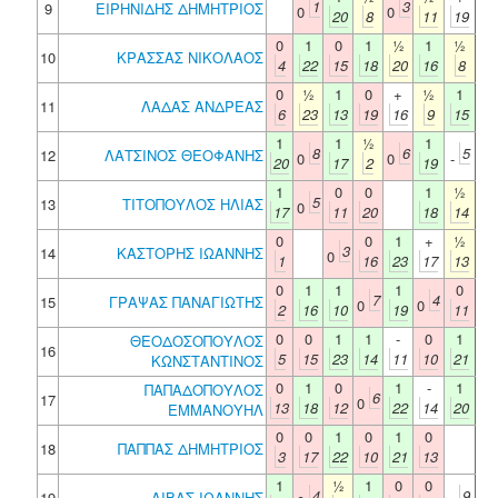
1
3
9
ΕΙΡΗΝΙΔΗΣ ΔΗΜΗΤΡΙΟΣ
0
0
20
8
11
19
0
1
0
1
½
1
½
10
ΚΡΑΣΣΑΣ ΝΙΚΟΛΑΟΣ
4
22
15
18
20
16
8
0
½
1
0
+
½
1
11
ΛΑΔΑΣ ΑΝΔΡΕΑΣ
6
23
13
19
16
9
15
1
1
½
1
8
6
5
12
ΛΑΤΣΙΝΟΣ ΘΕΟΦΑΝΗΣ
0
0
-
20
17
2
19
1
0
0
1
½
5
13
ΤΙΤΟΠΟΥΛΟΣ ΗΛΙΑΣ
0
17
11
20
18
14
0
0
1
+
½
3
14
ΚΑΣΤΟΡΗΣ ΙΩΑΝΝΗΣ
0
1
16
23
17
13
0
1
1
1
0
7
4
15
ΓΡΑΨΑΣ ΠΑΝΑΓΙΩΤΗΣ
0
0
2
16
10
19
11
0
0
1
1
-
0
1
ΘΕΟΔΟΣΟΠΟΥΛΟΣ
16
5
15
23
14
11
10
21
ΚΩΝΣΤΑΝΤΙΝΟΣ
0
1
0
1
-
1
ΠΑΠΑΔΟΠΟΥΛΟΣ
6
17
0
13
18
12
22
14
20
ΕΜΜΑΝΟΥΗΛ
0
0
1
0
1
0
18
ΠΑΠΠΑΣ ΔΗΜΗΤΡΙΟΣ
3
17
22
10
21
13
1
½
1
0
0
4
9
19
ΛΙΒΑΣ ΙΩΑΝΝΗΣ