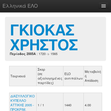
Ελληνικά ΕΛΟ
Περί
ΓΚΙΟΚΑΣ
ΧΡΗΣΤΟΣ
chesstu.be @ discord
Login
Περίοδος 2005A
: 1720 -> 1565
Σκορ
Μεταβολή
(σε
ELO
Τουρνουά
ή
αξιολογημένες
αντιπάλων
Απόδοση
παρτίδες)
ΔΙΑΣΥΛΛΟΓΙΚΟ
ΚΥΠΕΛΛΟ
ΑΤΤΙΚΗΣ 2005 -
1 / 1
1440
4.00
ΠΡΟΚΡΙΜ.