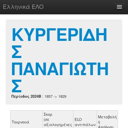
Ελληνικά ΕΛΟ
Περί
ΚΥΡΓΕΡΙΔΗ
Σ
chesstu.be @ discord
Login
ΠΑΝΑΓΙΩΤΗ
Σ
Περίοδος 2024B
: 1857 -> 1829
Σκορ
Μεταβολή
(σε
ELO
Τουρνουά
ή
αξιολογημένες
αντιπάλων
Απόδοση