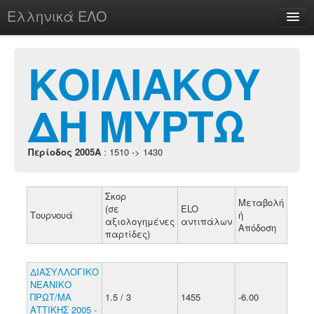
Ελληνικά ΕΛΟ
Περί
ΚΟΙΛΙΑΚΟΥ
ΔΗ ΜΥΡΤΩ
chesstu.be @ discord
Login
Περίοδος 2005A
: 1510 -> 1430
Σκορ
Μεταβολή
(σε
ELO
Τουρνουά
ή
αξιολογημένες
αντιπάλων
Απόδοση
παρτίδες)
ΔΙΑΣΥΛΛΟΓΙΚΟ
ΝΕΑΝΙΚΟ
ΠΡΩΤ/ΜΑ
1.5 / 3
1455
-6.00
ΑΤΤΙΚΗΣ 2005 -