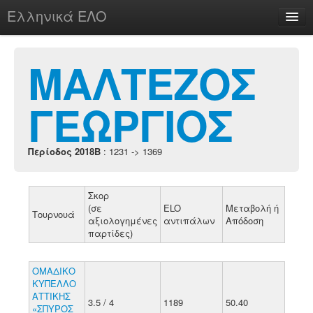
Ελληνικά ΕΛΟ
Περί
ΜΑΛΤΕΖΟΣ
ΓΕΩΡΓΙΟΣ
chesstu.be @ discord
Login
Περίοδος 2018B
: 1231 -> 1369
Σκορ
(σε
ELO
Μεταβολή ή
Τουρνουά
αξιολογημένες
αντιπάλων
Απόδοση
παρτίδες)
ΟΜΑΔΙΚΟ
ΚΥΠΕΛΛΟ
ΑΤΤΙΚΗΣ
3.5 / 4
1189
50.40
«ΣΠΥΡΟΣ