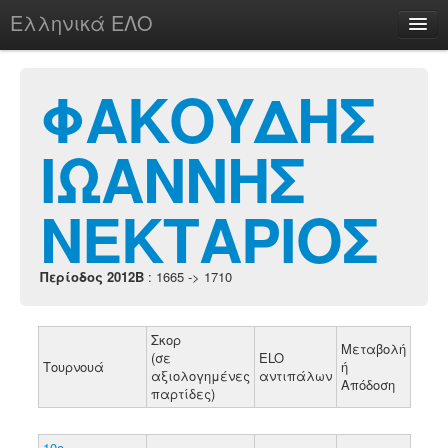
Ελληνικά ΕΛΟ
Περί
ΦΑΚΟΥΔΗΣ
ΙΩΑΝΝΗΣ
chesstu.be @ discord
Login
ΝΕΚΤΑΡΙΟΣ
Περίοδος 2012B
: 1665 -> 1710
Σκορ
Μεταβολή
(σε
ELO
Τουρνουά
ή
αξιολογημένες
αντιπάλων
Απόδοση
παρτίδες)
10ο