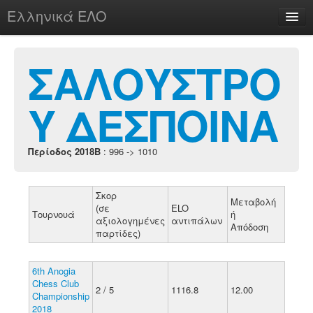
Ελληνικά ΕΛΟ
Περί
ΣΑΛΟΥΣΤΡΟ
Υ ΔΕΣΠΟΙΝΑ
chesstu.be @ discord
Login
Περίοδος 2018B
: 996 -> 1010
Σκορ
Μεταβολή
(σε
ELO
Τουρνουά
ή
αξιολογημένες
αντιπάλων
Απόδοση
παρτίδες)
6th Anogia
Chess Club
2 / 5
1116.8
12.00
Championship
2018