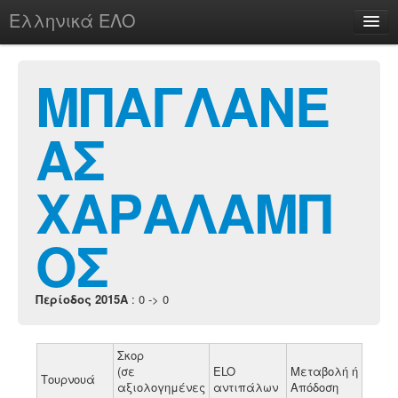
Ελληνικά ΕΛΟ
Περί
ΜΠΑΓΛΑΝΕ
ΑΣ
chesstu.be @ discord
Login
ΧΑΡΑΛΑΜΠ
ΟΣ
Περίοδος 2015A
: 0 -> 0
Σκορ
(σε
ELO
Μεταβολή ή
Τουρνουά
αξιολογημένες
αντιπάλων
Απόδοση