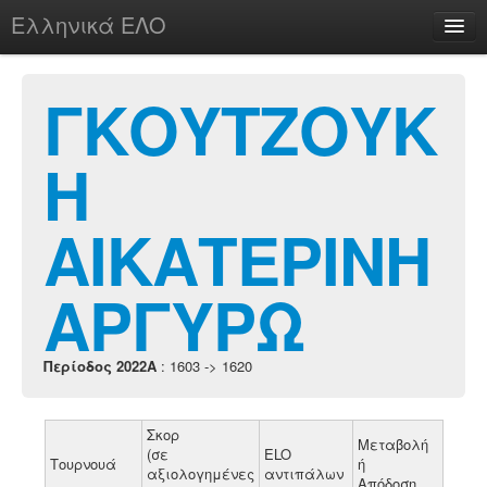
Ελληνικά ΕΛΟ
Περί
ΓΚΟΥΤΖΟΥΚ
Η
chesstu.be @ discord
Login
ΑΙΚΑΤΕΡΙΝΗ
ΑΡΓΥΡΩ
Περίοδος 2022A
: 1603 -> 1620
Σκορ
Μεταβολή
(σε
ELO
Τουρνουά
ή
αξιολογημένες
αντιπάλων
Απόδοση