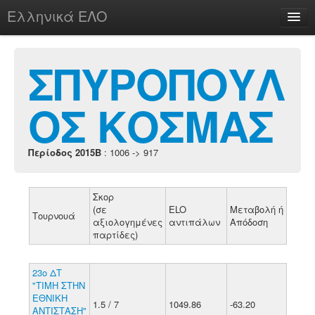
Ελληνικά ΕΛΟ
Περί
ΣΠΥΡΟΠΟΥΛ
ΟΣ ΚΟΣΜΑΣ
chesstu.be @ discord
Login
Περίοδος 2015B
: 1006 -> 917
Σκορ
(σε
ELO
Μεταβολή ή
Τουρνουά
αξιολογημένες
αντιπάλων
Απόδοση
παρτίδες)
23ο ΔΤ
"ΤΙΜΗ ΣΤΗΝ
ΕΘΝΙΚΗ
1.5 / 7
1049.86
-63.20
ΑΝΤΙΣΤΑΣΗ"