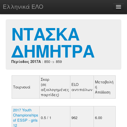
Ελληνικά ΕΛΟ
Περί
ΝΤΑΣΚΑ
ΔΗΜΗΤΡΑ
chesstu.be @ discord
Login
Περίοδος 2017A
: 850 -> 859
Σκορ
Μεταβολή
(σε
ELO
Τουρνουά
ή
αξιολογημένες
αντιπάλων
Απόδοση
παρτίδες)
2017 Youth
Championships
0.5 / 1
962
6.00
of ESSP - girls
12