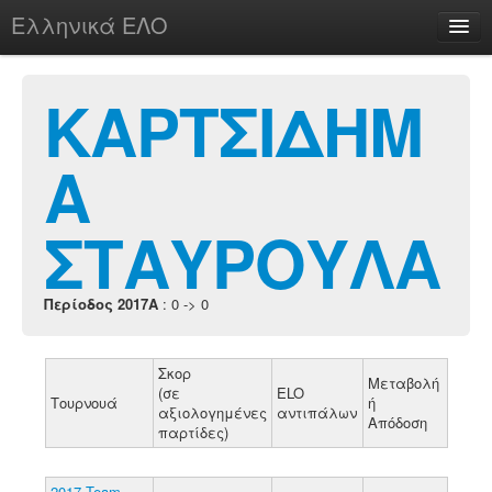
Ελληνικά ΕΛΟ
Περί
ΚΑΡΤΣΙΔΗΜ
Α
chesstu.be @ discord
Login
ΣΤΑΥΡΟΥΛΑ
Περίοδος 2017A
: 0 -> 0
Σκορ
Μεταβολή
(σε
ELO
Τουρνουά
ή
αξιολογημένες
αντιπάλων
Απόδοση
παρτίδες)
2017 Team