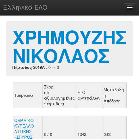
Ελληνικά ΕΛΟ
Περί
ΧΡΗΜΟΥΖΗΣ
ΝΙΚΟΛΑΟΣ
chesstu.be @ discord
Login
Περίοδος 2019A
: 0 -> 0
Σκορ
Μεταβολή
(σε
ELO
Τουρνουά
ή
αξιολογημένες
αντιπάλων
Απόδοση
παρτίδες)
ΟΜΑΔΙΚΟ
ΚΥΠΕΛΛΟ
ΑΤΤΙΚΗΣ
0 / 0
1342
0.00
«ΣΠΥΡΟΣ