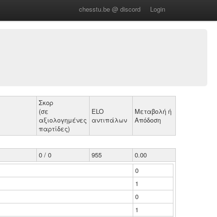
chesstu.be @ discord
Login
Σκορ
(σε
ELO
Μεταβολή ή
αξιολογημένες
αντιπάλων
Απόδοση
παρτίδες)
0 / 0
955
0.00
0
1
0
1