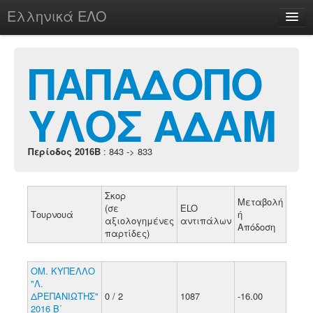
Ελληνικά ΕΛΟ
Περί
ΠΑΠΑΔΟΠΟ
ΥΛΟΣ ΑΔΑΜ
chesstu.be @ discord
Login
Περίοδος 2016B
: 843 -> 833
Σκορ
Μεταβολή
(σε
ELO
Τουρνουά
ή
αξιολογημένες
αντιπάλων
Απόδοση
παρτίδες)
ΟΜ. ΚΥΠΕΛΛΟ
"Λ.
ΔΡΕΠΑΝΙΩΤΗΣ"
0 / 2
1087
-16.00
2016 Β΄