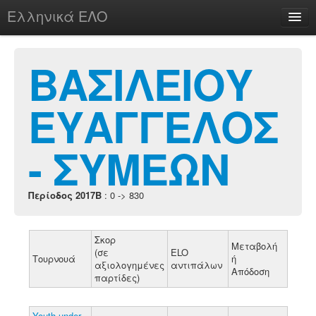
Ελληνικά ΕΛΟ
Περί
ΒΑΣΙΛΕΙΟΥ
ΕΥΑΓΓΕΛΟΣ
chesstu.be @ discord
Login
- ΣΥΜΕΩΝ
Περίοδος 2017B
: 0 -> 830
Σκορ
Μεταβολή
(σε
ELO
Τουρνουά
ή
αξιολογημένες
αντιπάλων
Απόδοση
παρτίδες)
Youth under