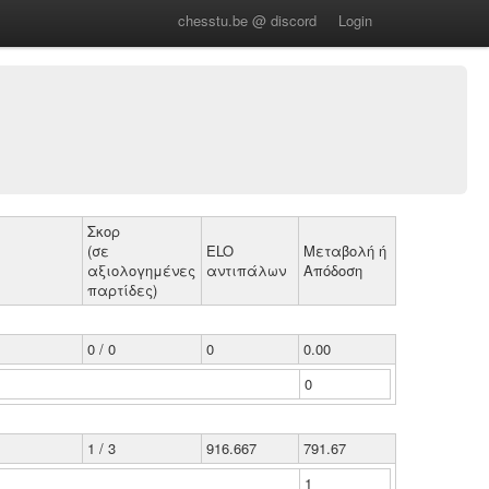
chesstu.be @ discord
Login
Σκορ
(σε
ELO
Μεταβολή ή
αξιολογημένες
αντιπάλων
Απόδοση
παρτίδες)
0 / 0
0
0.00
0
1 / 3
916.667
791.67
1