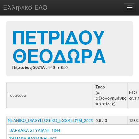
Ελληνικά ΕΛΟ
Περί
ΠΕΤΡΙΔΟΥ
ΘΕΟΔΩΡΑ
chesstu.be @ discord
Login
Περίοδος 2024A
: 949 -> 950
Σκορ
(σε
ELO
Τουρνουά
αξιολογημένες
αντ
παρτίδες)
NEANIKO_DIASYLLOGIKO_ESSKEDYM_2023
0.5 / 3
1233
ΒΑΡΔΑΚΑ ΣΤΥΛΙΑΝΗ 1344
ΣΑΜΑΡΑ ΒΑΣΙΛΙΚΗ 1297