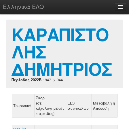
Ελληνικά ΕΛΟ
Περί
ΚΑΡΑΠΙΣΤΟ
ΛΗΣ
chesstu.be @ discord
Login
ΔΗΜΗΤΡΙΟΣ
Περίοδος 2022B
: 947 -> 944
Σκορ
(σε
ELO
Μεταβολή ή
Τουρνουά
αξιολογημένες
αντιπάλων
Απόδοση
παρτίδες)
29th Int