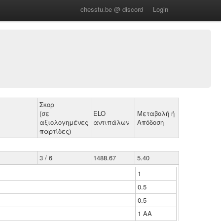
chesstu.be @ discord
Login
Σκορ
(σε
ELO
Μεταβολή ή
αξιολογημένες
αντιπάλων
Απόδοση
παρτίδες)
3 / 6
1488.67
5.40
1
0.5
0.5
1 ΑΑ