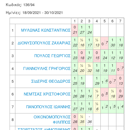
Κωδικός: 136/94
Ημ/νίες: 18/09/2021 - 30/10/2021
1
2
3
4
5
6
7
0
1
1
1
ΜΥΛΩΝΑΣ ΚΩΝΣΤΑΝΤΙΝΟΣ
21
27
24
1
½
1
½
1
1
7
2
ΔΙΟΝΥΣΟΠΟΥΛΟΣ ΖΑΧΑΡΙΑΣ
0
22
16
17
13
30
18
1
0
1
0
1
1
1
3
ΠΟΥΛΟΣ ΓΕΩΡΓΙΟΣ
23
18
21
15
24
12
19
1
½
½
1
1
1
7
4
ΓΙΑΝΝΟΥΛΗΣ ΓΡΗΓΟΡΙΟΣ
0
24
20
32
16
19
11
1
1
1
0
6
7
5
ΣΙΔΕΡΗΣ ΘΕΟΔΩΡΟΣ
1
0
25
19
29
13
1
1
1
½
½
0
5
6
ΝΕΜΤΣΑΣ ΧΡΙΣΤΟΦΟΡΟΣ
0
26
28
14
7
18
29
1
1
1
½
2
5
4
7
ΠΑΝΟΠΟΥΛΟΣ ΙΩΑΝΝΗΣ
1
1
1
27
21
18
6
0
½
-
ΟΙΚΟΝΟΜΟΠΟΥΛΟΣ
8
28
35
36
ΦΙΛΙΠΠΟΣ
0
1
1
-
ΤΖΩΡΤΖΑΤΟΣ ΔΗΜΟΣΘΕΝΗΣ