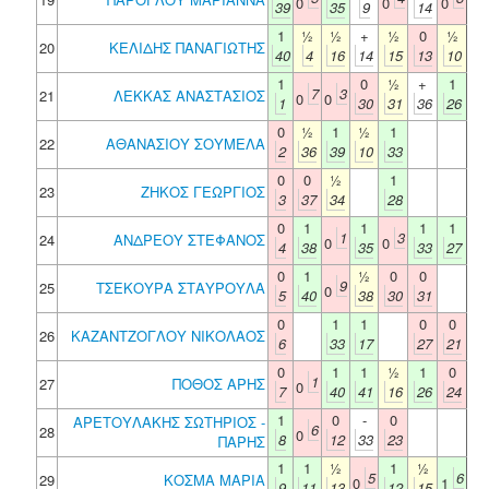
0
0
0
39
35
9
14
1
½
½
+
½
0
½
20
ΚΕΛΙΔΗΣ ΠΑΝΑΓΙΩΤΗΣ
40
4
16
14
15
13
10
1
0
½
+
1
7
3
21
ΛΕΚΚΑΣ ΑΝΑΣΤΑΣΙΟΣ
0
0
1
30
31
36
26
0
½
1
½
1
22
ΑΘΑΝΑΣΙΟΥ ΣΟΥΜΕΛΑ
2
36
39
10
33
0
0
½
1
23
ΖΗΚΟΣ ΓΕΩΡΓΙΟΣ
3
37
34
28
0
1
1
1
1
1
3
24
ΑΝΔΡΕΟΥ ΣΤΕΦΑΝΟΣ
0
0
4
38
35
33
27
0
1
½
0
0
9
25
ΤΣΕΚΟΥΡΑ ΣΤΑΥΡΟΥΛΑ
0
5
40
38
30
31
0
1
1
0
0
26
ΚΑΖΑΝΤΖΟΓΛΟΥ ΝΙΚΟΛΑΟΣ
6
33
17
27
21
0
1
1
½
1
0
1
27
ΠΟΘΟΣ ΑΡΗΣ
0
7
40
41
16
26
24
1
0
-
0
ΑΡΕΤΟΥΛΑΚΗΣ ΣΩΤΗΡΙΟΣ -
6
28
0
8
12
33
23
ΠΑΡΗΣ
1
1
½
1
½
5
6
29
ΚΟΣΜΑ ΜΑΡΙΑ
0
1
9
11
13
12
15