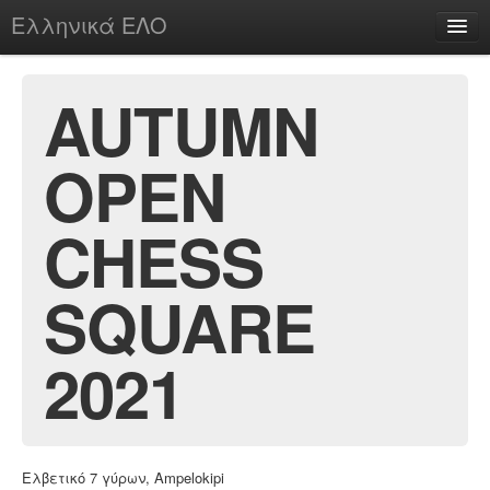
Ελληνικά ΕΛΟ
Περί
AUTUMN
OPEN
chesstu.be @ discord
Login
CHESS
SQUARE
2021
Ελβετικό 7 γύρων, Ampelokipi