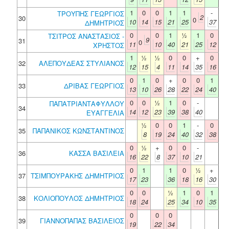
1
0
0
1
1
-
ΤΡΟΥΠΗΣ ΓΕΩΡΓΙΟΣ
2
30
0
10
14
15
21
25
37
ΔΗΜΗΤΡΙΟΣ
0
0
1
½
1
0
ΤΣΙΤΡΟΣ ΑΝΑΣΤΑΣΙΟΣ -
9
31
0
11
10
40
21
25
12
ΧΡΗΣΤΟΣ
1
½
½
0
0
+
0
32
ΑΛΕΠΟΥΔΕΑΣ ΣΤΥΛΙΑΝΟΣ
12
15
4
11
14
35
16
0
1
0
+
0
0
1
33
ΔΡΙΒΑΣ ΓΕΩΡΓΙΟΣ
13
10
26
28
22
24
40
0
0
½
1
0
-
ΠΑΠΑΤΡΙΑΝΤΑΦΥΛΛΟΥ
34
14
12
23
39
38
40
ΕΥΑΓΓΕΛΙΑ
½
0
0
1
-
0
35
ΠΑΠΑΝΙΚΟΣ ΚΩΝΣΤΑΝΤΙΝΟΣ
8
19
24
40
32
38
0
½
+
0
0
-
36
ΚΑΣΣΑ ΒΑΣΙΛΕΙΑ
16
22
8
37
10
21
0
1
1
0
½
+
37
ΤΣΙΜΠΟΥΡΑΚΗΣ ΔΗΜΗΤΡΙΟΣ
17
23
36
18
16
30
0
0
½
1
0
1
38
ΚΟΛΙΟΠΟΥΛΟΣ ΔΗΜΗΤΡΙΟΣ
18
24
25
34
10
35
0
0
0
39
ΓΙΑΝΝΟΠΑΠΑΣ ΒΑΣΙΛΕΙΟΣ
19
22
34