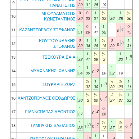
9
29
31
25
19
ΠΑΝΑΓΙΩΤΗΣ
0
0
1
½
1
1
½
ΜΠΟΥΛΑΜΑΤΣΗΣ
10
30
33
31
22
36
38
20
ΚΩΝΣΤΑΝΤΙΝΟΣ
1
0
+
1
0
4
11
ΚΑΖΑΝΤΖΟΓΛΟΥ ΣΤΕΦΑΝΟΣ
0
31
29
41
32
15
0
1
1
½
0
1
ΚΟΥΤΣΟΥΦΛΑΚΗΣ
3
12
0
32
34
28
18
29
31
ΣΤΕΦΑΝΟΣ
1
1
½
½
1
5
13
ΤΣΕΚΟΥΡΑ ΒΑΪΑ
1
33
41
29
2
20
1
1
-
1
-
6
14
ΜΥΛΩΝΑΚΗΣ ΙΩΑΝΝΗΣ
0
34
30
20
32
19
½
1
½
½
1
3
15
ΣΟΥΚΑΡΙΕ ΖΩΡΖ
1
32
30
20
29
11
1
½
½
½
½
1
4
16
ΧΑΝΤΖΟΠΟΥΛΟΣ ΘΕΟΔΩΡΟΣ
0
36
2
20
27
37
32
1
0
2
17
ΓΙΑΝΝΟΠΑΠΑΣ ΛΕΟΝΤΙΟΣ
0
37
26
1
½
1
½
3
7
2
18
ΤΑΜΠΑΚΗΣ ΒΑΣΙΛΕΙΟΣ
1
0
0
38
12
37
6
1
1
+
+
5
4
3
19
ΠΑΡΟΓΛΟΥ ΜΑΡΙΑΝΝΑ