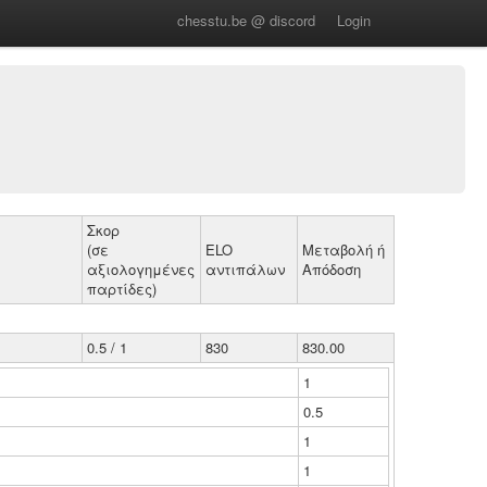
chesstu.be @ discord
Login
Σκορ
(σε
ELO
Μεταβολή ή
αξιολογημένες
αντιπάλων
Απόδοση
παρτίδες)
0.5 / 1
830
830.00
1
0.5
1
1