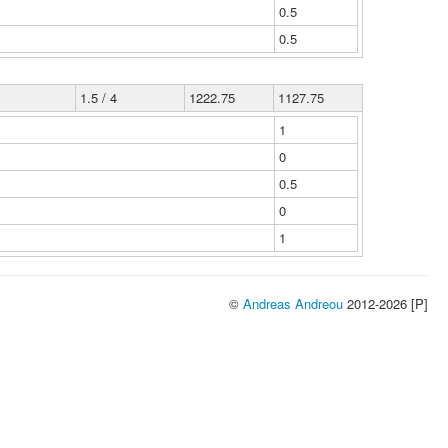
0.5
0.5
1.5 / 4
1222.75
1127.75
1
0
0.5
0
1
©
Andreas Andreou
2012-2026 [P]