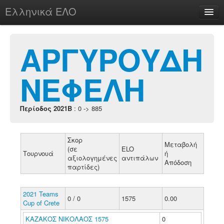
Ελληνικά ΕΛΟ
Περί
ΑΡΓΥΡΟΥΔΗ
ΝΕΦΕΛΗ
chesstu.be @ discord
Login
Περίοδος 2021B
: 0 -> 885
Σκορ
Μεταβολή
(σε
ELO
Τουρνουά
ή
αξιολογημένες
αντιπάλων
Απόδοση
παρτίδες)
2021 Teams
0 / 0
1575
0.00
Cup of Crete
ΚΑΖΑΚΟΣ ΝΙΚΟΛΑΟΣ 1575
0