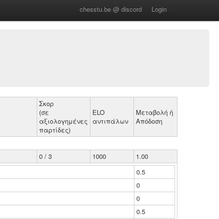
chesstu.be @ discord
Login
Σκορ
(σε
ELO
Μεταβολή ή
αξιολογημένες
αντιπάλων
Απόδοση
παρτίδες)
0 / 3
1000
1.00
0.5
0
0
0.5