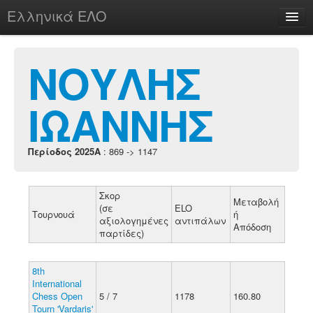
Ελληνικά ΕΛΟ
Περί
ΝΟΥΛΗΣ
ΙΩΑΝΝΗΣ
chesstu.be @ discord
Login
Περίοδος 2025A
: 869 -> 1147
Σκορ
Μεταβολή
(σε
ELO
Τουρνουά
ή
αξιολογημένες
αντιπάλων
Απόδοση
παρτίδες)
8th
International
Chess Open
5 / 7
1178
160.80
Tourn 'Vardaris'