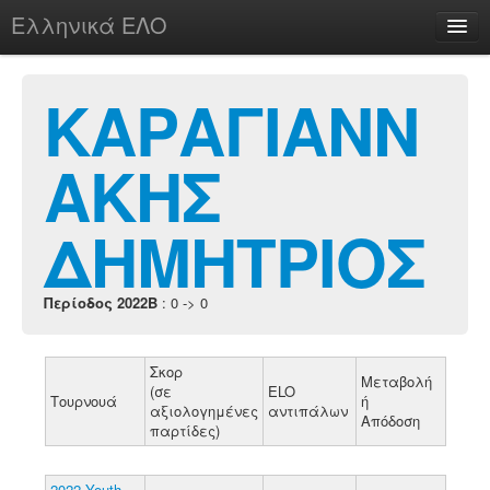
Ελληνικά ΕΛΟ
Περί
ΚΑΡΑΓΙΑΝΝ
ΑΚΗΣ
chesstu.be @ discord
Login
ΔΗΜΗΤΡΙΟΣ
Περίοδος 2022B
: 0 -> 0
Σκορ
Μεταβολή
(σε
ELO
Τουρνουά
ή
αξιολογημένες
αντιπάλων
Απόδοση
παρτίδες)
2022 Youth