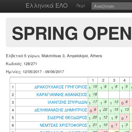
Ελληνικά ΕΛΟ
Περί
SPRING OPEN 
Ελβετικό 5 γύρων, Makrinitsas 3, Ampelokipoi, Athens
Κωδικός: 128/271
Ημ/νίες: 12/05/2017 - 09/06/2017
1
2
3
4
15
8
6
5
1
ΔΡΑΚΟΥΛΑΚΟΣ ΓΡΗΓΟΡΙΟΣ
1
1
1
1
18
2
ΚΑΡΑΓΙΑΝΝΗΣ ΑΘΑΝΑΣΙΟΣ
1
17
9
13
6
3
ΙΛΑΝΤΖΗΣ ΣΠΥΡΙΔΩΝ
1
1
1
0
8
22
15
13
4
ΔΕΛΗΘΑΝΑΣΗΣ ΔΗΜΗΤΡΙΟΣ
0
1
1
1
20
12
8
1
5
ΣΙΔΕΡΗΣ ΘΕΟΔΩΡΟΣ
1
1
1
0
21
10
1
3
6
ΝΕΜΤΣΑΣ ΧΡΙΣΤΟΦΟΡΟΣ
1
1
0
1