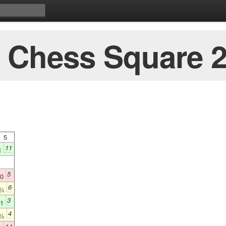
Chess Square 2
5
11
1
5
0
6
½
3
1
4
½