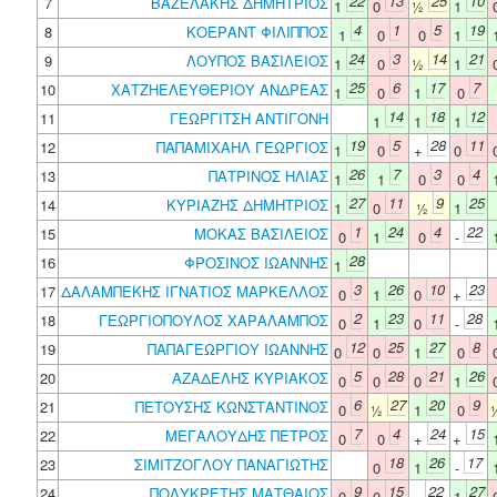
22
13
25
10
7
ΒΑΖΕΛΑΚΗΣ ΔΗΜΗΤΡΙΟΣ
1
0
½
1
4
1
5
19
8
ΚΟΕΡΑΝΤ ΦΙΛΙΠΠΟΣ
1
0
0
1
24
3
14
21
9
ΛΟΥΠΟΣ ΒΑΣΙΛΕΙΟΣ
1
0
½
1
25
6
17
7
10
ΧΑΤΖΗΕΛΕΥΘΕΡΙΟΥ ΑΝΔΡΕΑΣ
1
0
1
0
14
18
12
11
ΓΕΩΡΓΙΤΣΗ ΑΝΤΙΓΟΝΗ
1
1
1
19
5
28
11
12
ΠΑΠΑΜΙΧΑΗΛ ΓΕΩΡΓΙΟΣ
1
0
+
0
26
7
3
4
13
ΠΑΤΡΙΝΟΣ ΗΛΙΑΣ
1
1
0
0
27
11
9
25
14
ΚΥΡΙΑΖΗΣ ΔΗΜΗΤΡΙΟΣ
1
0
½
1
1
24
4
22
15
ΜΟΚΑΣ ΒΑΣΙΛΕΙΟΣ
0
1
0
-
28
16
ΦΡΟΣΙΝΟΣ ΙΩΑΝΝΗΣ
1
3
26
10
23
17
ΔΑΛΑΜΠΕΚΗΣ ΙΓΝΑΤΙΟΣ ΜΑΡΚΕΛΛΟΣ
0
1
0
+
2
23
11
28
18
ΓΕΩΡΓΙΟΠΟΥΛΟΣ ΧΑΡΑΛΑΜΠΟΣ
0
1
0
-
12
25
27
8
19
ΠΑΠΑΓΕΩΡΓΙΟΥ ΙΩΑΝΝΗΣ
0
0
1
0
5
28
21
26
20
ΑΖΑΔΕΛΗΣ ΚΥΡΙΑΚΟΣ
0
0
0
1
6
27
20
9
21
ΠΕΤΟΥΣΗΣ ΚΩΝΣΤΑΝΤΙΝΟΣ
0
½
1
0
7
4
24
15
22
ΜΕΓΑΛΟΥΔΗΣ ΠΕΤΡΟΣ
0
0
+
+
18
26
17
23
ΣΙΜΙΤΖΟΓΛΟΥ ΠΑΝΑΓΙΩΤΗΣ
0
1
-
9
15
22
27
24
ΠΟΛΥΚΡΕΤΗΣ ΜΑΤΘΑΙΟΣ
0
0
-
1