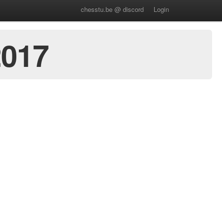
chesstu.be @ discord
Login
017