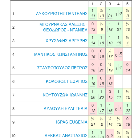
1
2
3
4
5
1
½
1
½
8
1
ΛΥΚΟΥΡΙΩΤΗΣ ΠΑΝΤΕΛΗΣ
1
11
13
21
3
0
½
1
1
½
ΜΠΟΥΡΝΑΚΑΣ ΑΛΕΞΗΣ -
2
13
9
18
21
10
ΘΕΟΔΩΡΟΣ - ΝΤΑΝΙΕΛ
1
1
1
1
½
3
ΧΡΥΣΑΦΗΣ ΑΡΓΥΡΗΣ
14
18
10
15
1
0
0
½
5
4
ΜΑΝΤΙΚΟΣ ΚΩΝΣΤΑΝΤΙΝΟΣ
0
15
16
17
0
0
½
0
4
5
ΣΤΑΥΡΟΠΟΥΛΟΣ ΠΕΤΡΟΣ
1
18
21
19
14
1
0
0
6
ΚΟΛΟΒΟΣ ΓΕΩΡΓΙΟΣ
19
15
13
1
1
0
1
½
7
ΚΟΥΤΟΥΖΩΦ ΙΩΑΝΝΗΣ
20
23
15
11
12
0
1
1
1
1
8
ΑΥΔΟΥΛΗ ΕΥΑΓΓΕΛΙΑ
0
12
17
16
22
½
½
½
½
0
9
ISPAS EUGENIA
21
2
14
12
18
1
1
½
½
3
10
ΛΕΚΚΑΣ ΑΝΑΣΤΑΣΙΟΣ
0
22
12
13
2