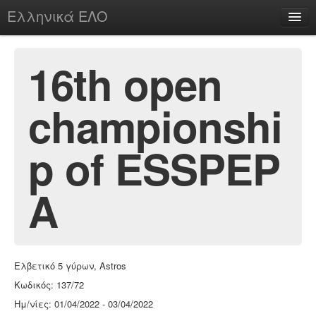
Ελληνικά ΕΛΟ
Περί
16th open
championshi
chesstu.be @ discord
Login
p of ESSPEP
A
Ελβετικό 5 γύρων, Astros
Κωδικός: 137/72
Ημ/νίες: 01/04/2022 - 03/04/2022