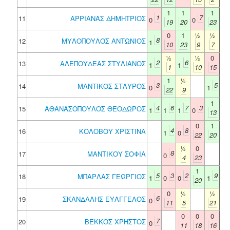
1
1
1
1
7
11
ΑΡΡΙΑΝΑΣ ΔΗΜΗΤΡΙΟΣ
0
0
19
20
23
0
1
½
½
8
12
ΜΥΛΟΠΟΥΛΟΣ ΑΝΤΩΝΙΟΣ
1
10
23
9
7
½
½
0
2
6
13
ΑΛΕΠΟΥΔΕΑΣ ΣΤΥΛΙΑΝΟΣ
1
1
1
10
15
1
½
3
5
14
ΜΑΝΤΙΚΟΣ ΣΤΑΥΡΟΣ
0
1
22
9
1
4
6
7
3
15
ΑΘΑΝΑΣΟΠΟΥΛΟΣ ΘΕΟΔΩΡΟΣ
1
1
1
0
13
0
1
4
8
16
ΚΟΛΟΒΟΥ ΧΡΙΣΤΙΝΑ
1
0
22
20
½
0
8
17
ΜΑΝΤΙΚΟΥ ΣΟΦΙΑ
0
4
23
1
5
3
2
9
18
ΜΠΑΡΛΑΣ ΓΕΩΡΓΙΟΣ
1
0
0
1
20
0
½
½
6
19
ΣΚΑΝΔΑΛΗΣ ΕΥΑΓΓΕΛΟΣ
0
11
5
21
0
0
0
7
20
ΒΕΚΚΟΣ ΧΡΗΣΤΟΣ
0
11
18
16