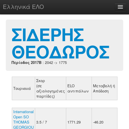
Ελληνικά ΕΛΟ
Περί
ΣΙΔΕΡΗΣ
ΘΕΟΔΩΡΟΣ
chesstu.be @ discord
Login
Περίοδος 2017B
: 2042 -> 1775
Σκορ
(σε
ELO
Μεταβολή ή
Τουρνουά
αξιολογημένες
αντιπάλων
Απόδοση
παρτίδες)
International
Open SO
THOMAS
3.5 / 7
1771.29
-46.20
GEORGIOU