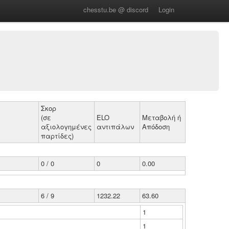
chesstu.be @ discord
Login
Σκορ
(σε
ELO
Μεταβολή ή
αξιολογημένες
αντιπάλων
Απόδοση
παρτίδες)
0 / 0
0
0.00
6 / 9
1232.22
63.60
1
1