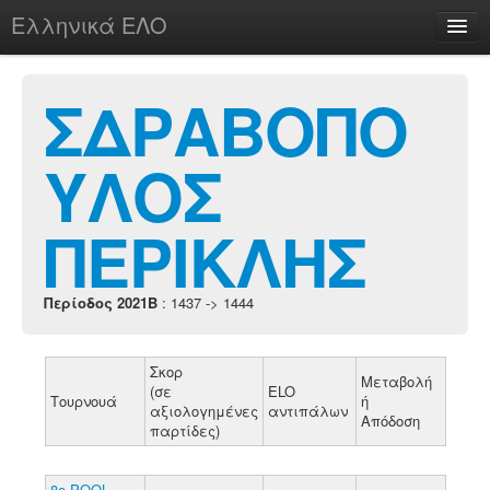
Ελληνικά ΕΛΟ
Περί
ΣΔΡΑΒΟΠΟ
ΥΛΟΣ
chesstu.be @ discord
Login
ΠΕΡΙΚΛΗΣ
Περίοδος 2021B
: 1437 -> 1444
Σκορ
Μεταβολή
(σε
ELO
Τουρνουά
ή
αξιολογημένες
αντιπάλων
Απόδοση
παρτίδες)
8o POOL