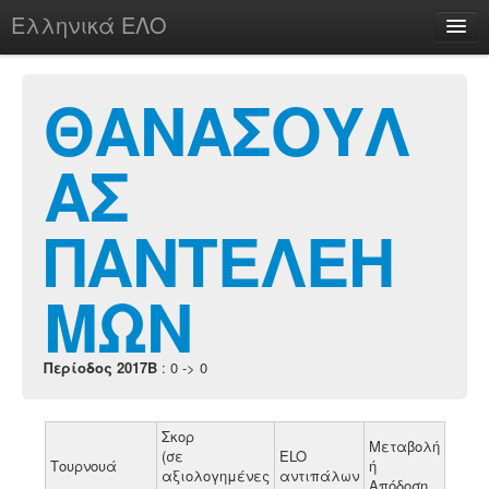
Ελληνικά ΕΛΟ
Περί
ΘΑΝΑΣΟΥΛ
ΑΣ
chesstu.be @ discord
Login
ΠΑΝΤΕΛΕΗ
ΜΩΝ
Περίοδος 2017B
: 0 -> 0
Σκορ
Μεταβολή
(σε
ELO
Τουρνουά
ή
αξιολογημένες
αντιπάλων
Απόδοση