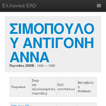
Ελληνικά ΕΛΟ
Περί
ΣΙΜΟΠΟΥΛΟ
Υ ΑΝΤΙΓΟΝΗ
chesstu.be @ discord
Login
ΑΝΝΑ
Περίοδος 2020B
: 1033 -> 1030
Σκορ
Μεταβολή
(σε
ELO
Τουρνουά
ή
αξιολογημένες
αντιπάλων
Απόδοση
παρτίδες)
27th open PS