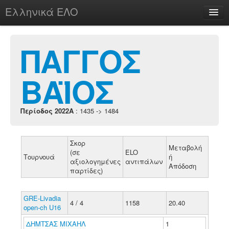
Ελληνικά ΕΛΟ
Περί
ΠΑΓΓΟΣ
ΒΑΪΟΣ
chesstu.be @ discord
Login
Περίοδος 2022A
: 1435 -> 1484
Σκορ
Μεταβολή
(σε
ELO
Τουρνουά
ή
αξιολογημένες
αντιπάλων
Απόδοση
παρτίδες)
GRE-Livadia
4 / 4
1158
20.40
open-ch U16
ΔΗΜΤΣΑΣ ΜΙΧΑΗΛ
1