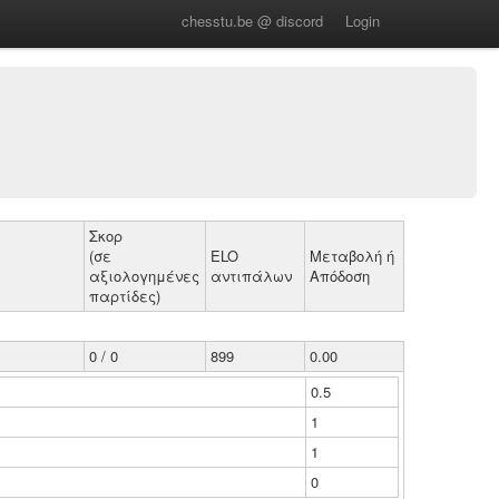
chesstu.be @ discord
Login
Σκορ
(σε
ELO
Μεταβολή ή
αξιολογημένες
αντιπάλων
Απόδοση
παρτίδες)
0 / 0
899
0.00
0.5
1
1
0