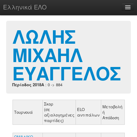
Ελληνικά ΕΛΟ
Περί
ΛΩΛΗΣ
ΜΙΧΑΗΛ
chesstu.be @ discord
Login
ΕΥΑΓΓΕΛΟΣ
Περίοδος 2018A
: 0 -> 884
Σκορ
Μεταβολή
(σε
ELO
Τουρνουά
ή
αξιολογημένες
αντιπάλων
Απόδοση
παρτίδες)
ΟΜΑΔΙΚΟ