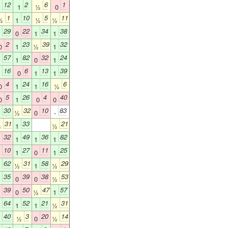
12
2
6
1
1
1
½
0
1
10
5
11
½
1
½
½
29
22
34
38
1
0
1
1
2
23
39
32
0
1
½
1
57
82
32
24
1
1
0
1
16
6
13
39
1
0
1
1
4
24
16
6
0
1
1
½
5
26
4
40
0
1
0
0
30
32
10
83
1
½
0
-
31
33
21
½
1
½
32
49
36
82
0
1
1
1
10
27
11
25
0
1
0
1
62
31
58
29
1
½
1
½
35
39
38
53
1
0
0
½
39
50
47
57
0
0
½
1
64
52
21
31
1
1
1
½
40
3
20
14
1
½
0
½