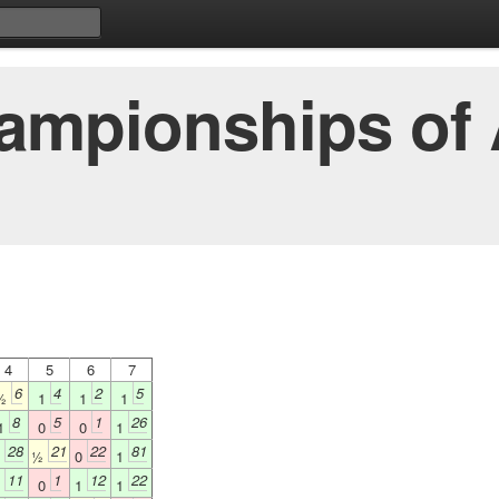
ampionships of A
4
5
6
7
6
4
2
5
½
1
1
1
8
5
1
26
1
0
0
1
28
21
22
81
1
½
0
1
11
1
12
22
1
0
1
1