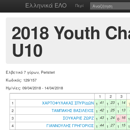
Ελληνικά ΕΛΟ
Περί
2018 Youth Ch
U10
Ελβετικό 7 γύρων, Peristeri
Κωδικός: 129/157
Ημ/νίες: 09/04/2018 - 14/04/2018
1
2
3
41
23
14
1
ΧΑΡΤΟΦΥΛΑΚΑΣ ΣΠΥΡΙΔΩΝ
1
1
1
42
25
13
2
ΤΑΜΠΑΚΗΣ ΒΑΣΙΛΕΙΟΣ
1
1
1
43
24
16
3
ΣΟΥΚΑΡΙΕ ΖΩΡΖ
1
1
0
44
27
15
4
ΓΙΑΝΝΟΥΛΗΣ ΓΡΗΓΟΡΙΟΣ
1
1
1