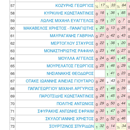
17
33
84
57
ΚΟΖΥΡΗΣ ΓΕΩΡΓΙΟΣ
½
½
½
18
36
85
58
ΚΥΡΚΙΛΗΣ ΚΩΝΣΤΑΝΤΙΝΟΣ
0
1
1
19
37
7
59
ΛΩΛΗΣ ΜΙΧΑΗΛ ΕΥΑΓΓΕΛΟΣ
0
1
0
20
13
25
60
ΜΑΚΑΒΕΛΟΣ ΧΡΗΣΤΟΣ - ΠΑΝΑΓΙΩΤΗΣ
1
0
0
21
42
43
61
ΜΑΥΡΑΓΑΝΗΣ ΓΑΒΡΙΗΛ
0
0
0
22
38
20
62
ΜΕΡΤΟΓΛΟΥ ΣΤΑΥΡΟΣ
0
1
1
23
44
27
63
ΜΟΝΑΣΤΗΡΙΩΤΗΣ ΡΑΦΑΗΛ
0
1
0
24
40
45
64
ΜΟΥΛΛΑ ΑΓΓΕΛΟΣ
0
0
1
25
46
29
65
ΜΟΥΡΕΛΑΤΟΣ ΓΕΩΡΓΙΟΣ
0
1
0
41
23
66
ΝΗΣΙΑΝΑΚΗΣ ΘΕΟΔΩΡΟΣ
1
0
26
43
31
67
ΟΤΑΚΕ ΙΩΑΝΝΗΣ ΑΙΝΕΙΑΣ ΓΙΟΥΤΑΡΟ
0
+
0
27
48
39
68
ΠΑΠΑΓΕΩΡΓΙΟΥ ΜΙΧΑΗΛ ΑΡΓΥΡΙΟΣ
0
1
0
28
45
24
69
ΠΑΡΟΤΣΙΔΗΣ ΚΩΝΣΤΑΝΤΙΝΟΣ
0
1
0
29
50
44
70
ΠΟΛΙΤΗΣ ΑΝΤΩΝΙΟΣ
0
0
0
30
47
26
71
ΣΦΥΡΑΚΗΣ ΑΝΤΩΝΗΣ ΕΦΡΑΙΜ
0
1
0
31
52
46
72
ΣΚΥΛΟΓΙΑΝΝΗΣ ΧΡΗΣΤΟΣ
0
0
0
32
14
34
73
ΣΟΥΡΤΖΙΝΟΣ ΣΠΥΡΙΔΩΝ
1
0
½