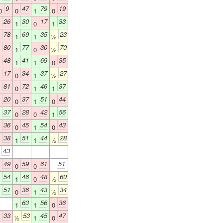
9
47
79
19
0
0
1
0
26
30
17
33
0
1
0
1
78
69
35
23
0
1
1
½
80
77
30
70
0
1
0
½
48
41
69
35
0
1
1
0
17
34
37
27
0
0
1
½
81
72
46
37
0
0
1
1
20
37
51
44
0
0
1
0
37
28
42
56
1
0
0
1
36
45
54
43
0
0
1
0
38
51
44
28
0
1
1
½
43
-
49
59
61
51
0
0
0
-
54
46
48
60
1
1
0
½
51
36
43
34
1
0
1
½
63
56
36
1
1
0
33
53
45
47
0
½
1
0