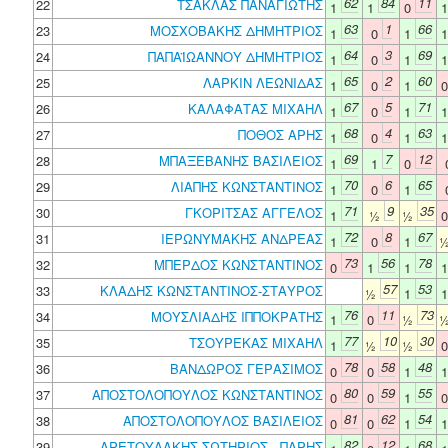
62
84
11
22
ΤΣΑΚΛΑΣ ΠΑΝΑΓΙΩΤΗΣ
1
1
0
63
1
66
23
ΜΟΣΧΟΒΑΚΗΣ ΔΗΜΗΤΡΙΟΣ
1
0
1
64
3
69
24
ΠΑΠΑΪΩΑΝΝΟΥ ΔΗΜΗΤΡΙΟΣ
1
0
1
65
2
60
25
ΛΑΡΚΙΝ ΛΕΩΝΙΔΑΣ
1
0
1
67
5
71
26
ΚΑΛΑΦΑΤΑΣ ΜΙΧΑΗΛ
1
0
1
68
4
63
27
ΠΟΘΟΣ ΑΡΗΣ
1
0
1
69
7
12
28
ΜΠΑΞΕΒΑΝΗΣ ΒΑΣΙΛΕΙΟΣ
1
1
0
70
6
65
29
ΛΙΑΠΗΣ ΚΩΝΣΤΑΝΤΙΝΟΣ
1
0
1
71
9
35
30
ΓΚΟΡΙΤΣΑΣ ΑΓΓΕΛΟΣ
1
½
½
72
8
67
31
ΙΕΡΩΝΥΜΑΚΗΣ ΑΝΔΡΕΑΣ
1
0
1
73
56
78
32
ΜΠΕΡΔΟΣ ΚΩΝΣΤΑΝΤΙΝΟΣ
0
1
1
57
53
33
ΚΛΑΔΗΣ ΚΩΝΣΤΑΝΤΙΝΟΣ-ΣΤΑΥΡΟΣ
½
1
76
11
73
34
ΜΟΥΣΛΙΑΔΗΣ ΙΠΠΟΚΡΑΤΗΣ
1
0
½
77
10
30
35
ΤΣΟΥΡΕΚΑΣ ΜΙΧΑΗΛ
1
½
½
78
58
48
36
ΒΑΝΔΩΡΟΣ ΓΕΡΑΣΙΜΟΣ
0
0
1
80
59
55
37
ΑΠΟΣΤΟΛΟΠΟΥΛΟΣ ΚΩΝΣΤΑΝΤΙΝΟΣ
0
0
1
81
62
54
38
ΑΠΟΣΤΟΛΟΠΟΥΛΟΣ ΒΑΣΙΛΕΙΟΣ
0
0
1
82
12
68
39
ΑΡΕΤΟΥΛΑΚΗΣ ΣΩΤΗΡΙΟΣ - ΠΑΡΗΣ