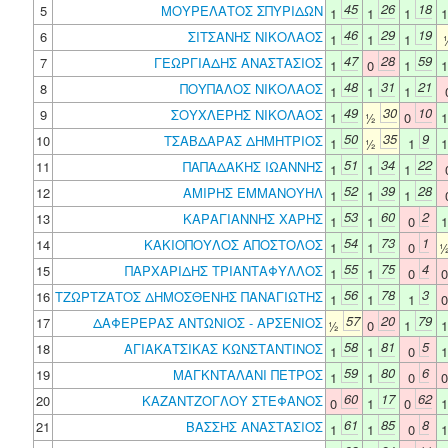
45
26
18
5
ΜΟΥΡΕΛΑΤΟΣ ΣΠΥΡΙΔΩΝ
1
1
1
46
29
19
6
ΣΙΤΣΑΝΗΣ ΝΙΚΟΛΑΟΣ
1
1
1
47
28
59
7
ΓΕΩΡΓΙΑΔΗΣ ΑΝΑΣΤΑΣΙΟΣ
1
0
1
48
31
21
8
ΠΟΥΠΑΛΟΣ ΝΙΚΟΛΑΟΣ
1
1
1
49
30
10
9
ΣΟΥΧΛΕΡΗΣ ΝΙΚΟΛΑΟΣ
1
½
0
50
35
9
10
ΤΣΑΒΔΑΡΑΣ ΔΗΜΗΤΡΙΟΣ
1
½
1
51
34
22
11
ΠΑΠΑΔΑΚΗΣ ΙΩΑΝΝΗΣ
1
1
1
52
39
28
12
ΑΜΙΡΗΣ ΕΜΜΑΝΟΥΗΛ
1
1
1
53
60
2
13
ΚΑΡΑΓΙΑΝΝΗΣ ΧΑΡΗΣ
1
1
0
54
73
1
14
ΚΑΚΙΟΠΟΥΛΟΣ ΑΠΟΣΤΟΛΟΣ
1
1
0
55
75
4
15
ΠΑΡΧΑΡΙΔΗΣ ΤΡΙΑΝΤΑΦΥΛΛΟΣ
1
1
0
56
78
3
16
ΤΖΩΡΤΖΑΤΟΣ ΔΗΜΟΣΘΕΝΗΣ ΠΑΝΑΓΙΩΤΗΣ
1
1
1
57
20
79
17
ΔΑΦΕΡΕΡΑΣ ΑΝΤΩΝΙΟΣ - ΑΡΣΕΝΙΟΣ
½
0
1
58
81
5
18
ΑΓΙΑΚΑΤΣΙΚΑΣ ΚΩΝΣΤΑΝΤΙΝΟΣ
1
1
0
59
80
6
19
ΜΑΓΚΝΤΑΛΑΝΙ ΠΕΤΡΟΣ
1
1
0
60
17
62
20
ΚΑΖΑΝΤΖΟΓΛΟΥ ΣΤΕΦΑΝΟΣ
0
1
0
61
85
8
21
ΒΑΣΣΗΣ ΑΝΑΣΤΑΣΙΟΣ
1
1
0