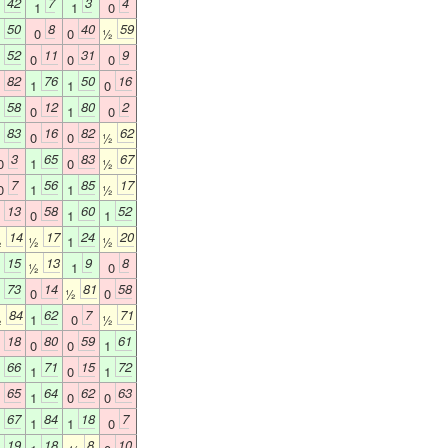
42
7
3
4
1
1
1
0
50
8
40
59
1
0
0
½
52
11
31
9
1
0
0
0
82
76
50
16
0
1
1
0
58
12
80
2
1
0
1
0
83
16
82
62
1
0
0
½
3
65
83
67
0
1
0
½
7
56
85
17
0
1
1
½
13
58
60
52
0
0
1
1
14
17
24
20
½
½
1
½
15
13
9
8
1
½
1
0
73
14
81
58
1
0
½
0
84
62
7
71
½
1
0
½
18
80
59
61
0
0
0
1
66
71
15
72
1
1
0
1
65
64
62
63
0
1
0
0
67
84
18
7
1
1
1
0
19
18
8
10