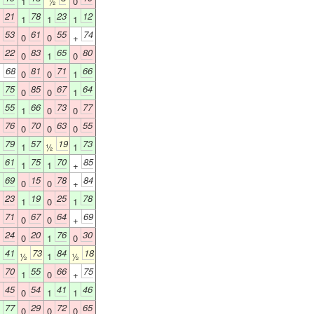
1
1
½
0
21
78
23
12
0
1
1
1
53
61
55
74
0
0
0
+
22
83
65
80
0
0
1
0
68
81
71
66
+
0
0
1
75
85
67
64
1
0
0
1
55
66
73
77
1
1
0
0
76
70
63
55
0
0
0
0
79
57
19
73
1
1
½
1
61
75
70
85
1
1
1
+
69
15
78
84
1
0
0
+
23
19
25
78
0
1
0
1
71
67
64
69
0
0
0
+
24
20
76
30
0
0
1
0
41
73
84
18
1
½
1
½
70
55
66
75
0
1
0
+
45
54
41
46
0
0
1
1
77
29
72
65
1
0
0
0