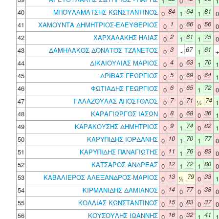
1
0
1
84
64
81
40
ΜΠΟΥΛΑΜΑΤΣΗΣ ΚΩΝΣΤΑΝΤΙΝΟΣ
0
1
1
1
66
56
41
ΧΑΜΟΥΝΤΑ ΔΗΜΗΤΡΙΟΣ-ΕΛΕΥΘΕΡΙΟΣ
0
0
0
2
61
75
42
ΧΑΡΧΑΛΑΚΗΣ ΗΛΙΑΣ
0
1
1
3
67
61
43
ΔΑΜΗΛΑΚΟΣ ΔΟΝΑΤΟΣ ΤΖΑΝΕΤΟΣ
0
-
1
4
63
70
44
ΔΙΚΑΙΟΥΛΙΑΣ ΜΑΡΙΟΣ
0
0
1
5
69
64
45
ΔΡΙΒΑΣ ΓΕΩΡΓΙΟΣ
0
0
0
6
65
72
46
ΦΩΤΙΑΔΗΣ ΓΕΩΡΓΙΟΣ
0
0
1
7
71
74
47
ΓΑΛΑΖΟΥΛΑΣ ΑΠΟΣΤΟΛΟΣ
0
0
½
8
68
36
48
ΚΑΡΑΓΙΩΡΓΟΣ ΙΑΣΩΝ
0
0
0
9
74
82
49
ΚΑΡΑΚΟΥΣΗΣ ΔΗΜΗΤΡΙΟΣ
0
1
0
10
70
77
50
ΚΑΡΥΠΙΔΗΣ ΙΟΡΔΑΝΗΣ
0
1
1
11
76
83
51
ΚΑΡΥΠΙΔΗΣ ΠΑΝΑΓΙΩΤΗΣ
0
1
0
12
72
80
52
ΚΑΤΣΑΡΟΣ ΑΝΔΡΕΑΣ
0
1
1
13
79
33
53
ΚΑΒΑΛΙΕΡΟΣ ΑΛΕΞΑΝΔΡΟΣ-ΜΑΡΙΟΣ
0
½
0
14
77
38
54
ΚΙΡΜΑΝΙΔΗΣ ΔΑΜΙΑΝΟΣ
0
0
0
15
83
37
55
ΚΟΛΛΙΑΣ ΚΩΝΣΤΑΝΤΙΝΟΣ
0
0
0
16
32
41
56
ΚΟΥΣΟΥΛΗΣ ΙΩΑΝΝΗΣ
0
0
1