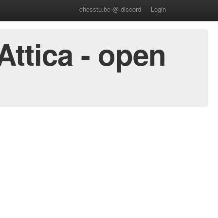
chesstu.be @ discord
Login
ttica - open