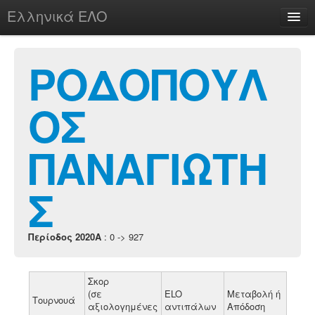
Ελληνικά ΕΛΟ
Περί
ΡΟΔΟΠΟΥΛ
ΟΣ
chesstu.be @ discord
Login
ΠΑΝΑΓΙΩΤΗ
Σ
Περίοδος 2020A
: 0 -> 927
Σκορ
(σε
ELO
Μεταβολή ή
Τουρνουά
αξιολογημένες
αντιπάλων
Απόδοση