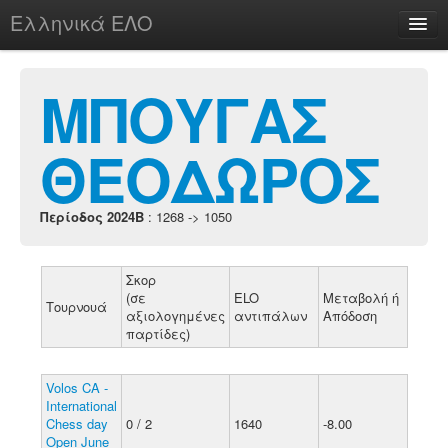
Ελληνικά ΕΛΟ
Περί
ΜΠΟΥΓΑΣ
ΘΕΟΔΩΡΟΣ
chesstu.be @ discord
Login
Περίοδος 2024B
: 1268 -> 1050
Σκορ
(σε
ELO
Μεταβολή ή
Τουρνουά
αξιολογημένες
αντιπάλων
Απόδοση
παρτίδες)
Volos CA -
International
Chess day
0 / 2
1640
-8.00
Open June