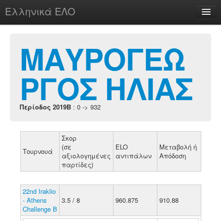
Ελληνικά ΕΛΟ
Περί
ΜΑΥΡΟΓΕΩ
ΡΓΟΣ ΗΛΙΑΣ
chesstu.be @ discord
Login
Περίοδος 2019B
: 0 -> 932
Σκορ
(σε
ELO
Μεταβολή ή
Τουρνουά
αξιολογημένες
αντιπάλων
Απόδοση
παρτίδες)
22nd Iraklio
- Athens
3.5 / 8
960.875
910.88
Challenge B