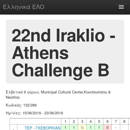
Ελληνικά ΕΛΟ
Περί
22nd Iraklio -
Athens
chesstu.be @ discord
Login
Challenge B
Ελβετικό 9 γύρων, Municipal Cultural Center,Kountouriotou &
Neotitos
Κωδικός: 132/289
Ημ/νίες: 15/06/2019 - 23/06/2019
1
2
3
4
5
6
7
8
1
1
½
1
1
0
-
ΤΕΡ - ΓΚΕΒΟΡΚΙΑΝ