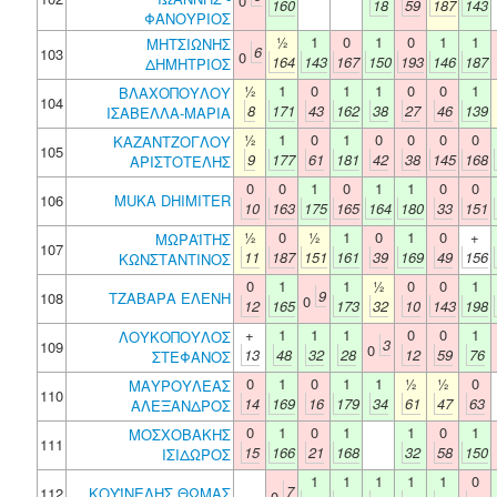
0
160
18
59
187
143
ΦΑΝΟΥΡΙΟΣ
½
1
0
1
0
1
1
ΜΗΤΣΙΩΝΗΣ
6
103
0
164
143
167
150
193
146
187
ΔΗΜΗΤΡΙΟΣ
½
1
0
1
1
0
0
1
ΒΛΑΧΟΠΟΥΛΟΥ
104
8
171
43
162
38
27
46
139
ΙΣΑΒΕΛΛΑ-ΜΑΡΙΑ
½
1
0
1
0
0
0
0
ΚΑΖΑΝΤΖΟΓΛΟΥ
105
9
177
61
181
42
38
145
168
ΑΡΙΣΤΟΤΕΛΗΣ
0
0
1
0
1
1
0
0
106
MUKA DHIMITER
10
163
175
165
164
180
33
151
½
0
½
1
0
1
0
+
ΜΩΡΑΪΤΗΣ
107
11
187
151
161
39
169
49
156
ΚΩΝΣΤΑΝΤΙΝΟΣ
0
1
1
½
0
0
1
9
108
ΤΖΑΒΑΡΑ ΕΛΕΝΗ
0
12
165
173
32
10
143
198
+
1
1
1
0
0
1
ΛΟΥΚΟΠΟΥΛΟΣ
3
109
0
13
48
32
28
12
59
76
ΣΤΕΦΑΝΟΣ
0
1
0
1
1
½
½
0
ΜΑΥΡΟΥΛΕΑΣ
110
14
169
16
179
34
61
47
63
ΑΛΕΞΑΝΔΡΟΣ
0
1
0
1
1
0
1
ΜΟΣΧΟΒΑΚΗΣ
111
15
166
21
168
32
58
150
ΙΣΙΔΩΡΟΣ
1
1
1
1
1
0
7
112
ΚΟΥΪΝΕΛΗΣ ΘΩΜΑΣ
0