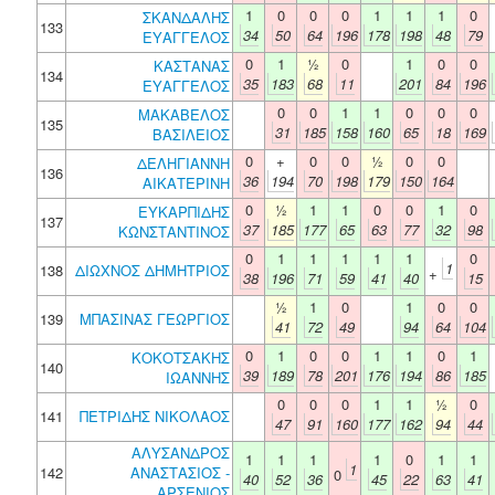
1
0
0
0
1
1
1
0
ΣΚΑΝΔΑΛΗΣ
133
34
50
64
196
178
198
48
79
ΕΥΑΓΓΕΛΟΣ
0
1
½
0
1
0
0
ΚΑΣΤΑΝΑΣ
134
35
183
68
11
201
84
196
ΕΥΑΓΓΕΛΟΣ
0
0
1
1
0
0
0
ΜΑΚΑΒΕΛΟΣ
135
31
185
158
160
65
18
169
ΒΑΣΙΛΕΙΟΣ
0
+
0
0
½
0
0
ΔΕΛΗΓΙΑΝΝΗ
136
36
194
70
198
179
150
164
ΑΙΚΑΤΕΡΙΝΗ
0
½
1
1
0
0
1
0
ΕΥΚΑΡΠΙΔΗΣ
137
37
185
177
65
63
77
32
98
ΚΩΝΣΤΑΝΤΙΝΟΣ
0
1
1
1
1
1
0
1
138
ΔΙΩΧΝΟΣ ΔΗΜΗΤΡΙΟΣ
+
38
196
71
59
41
40
15
½
1
0
1
0
0
139
ΜΠΑΣΙΝΑΣ ΓΕΩΡΓΙΟΣ
41
72
49
94
64
104
0
1
0
0
1
1
0
1
ΚΟΚΟΤΣΑΚΗΣ
140
39
189
78
201
176
194
86
185
ΙΩΑΝΝΗΣ
0
0
0
1
1
½
0
141
ΠΕΤΡΙΔΗΣ ΝΙΚΟΛΑΟΣ
47
91
160
177
162
94
44
ΑΛΥΣΑΝΔΡΟΣ
1
1
1
1
0
1
1
1
142
ΑΝΑΣΤΑΣΙΟΣ -
0
40
52
36
45
22
63
41
ΑΡΣΕΝΙΟΣ