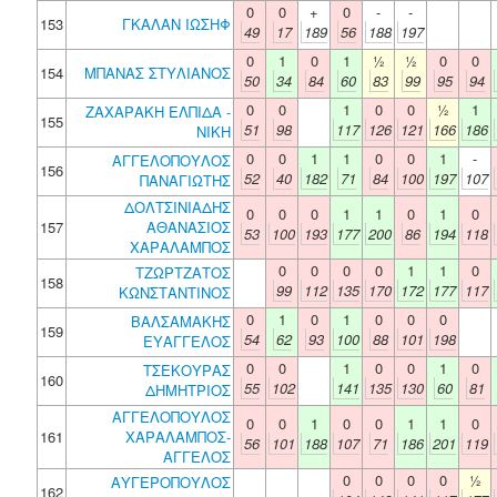
0
0
+
0
-
-
153
ΓΚΑΛΑΝ ΙΩΣΗΦ
49
17
189
56
188
197
0
1
0
1
½
½
0
0
154
ΜΠΑΝΑΣ ΣΤΥΛΙΑΝΟΣ
50
34
84
60
83
99
95
94
0
0
1
0
0
½
1
ΖΑΧΑΡΑΚΗ ΕΛΠΙΔΑ -
155
51
98
117
126
121
166
186
ΝΙΚΗ
0
0
1
1
0
0
1
-
ΑΓΓΕΛΟΠΟΥΛΟΣ
156
52
40
182
71
84
100
197
107
ΠΑΝΑΓΙΩΤΗΣ
ΔΟΛΤΣΙΝΙΑΔΗΣ
0
0
0
1
1
0
1
0
157
ΑΘΑΝΑΣΙΟΣ
53
100
193
177
200
86
194
118
ΧΑΡΑΛΑΜΠΟΣ
0
0
0
0
1
1
0
ΤΖΩΡΤΖΑΤΟΣ
158
99
112
135
170
172
177
117
ΚΩΝΣΤΑΝΤΙΝΟΣ
0
1
0
1
0
0
0
ΒΑΛΣΑΜΑΚΗΣ
159
54
62
93
100
88
101
198
ΕΥΑΓΓΕΛΟΣ
0
0
1
0
0
1
0
ΤΣΕΚΟΥΡΑΣ
160
55
102
141
135
130
60
81
ΔΗΜΗΤΡΙΟΣ
ΑΓΓΕΛΟΠΟΥΛΟΣ
0
0
1
0
0
1
1
0
161
ΧΑΡΑΛΑΜΠΟΣ-
56
101
188
107
71
186
201
119
ΑΓΓΕΛΟΣ
0
0
0
0
½
ΑΥΓΕΡΟΠΟΥΛΟΣ
162