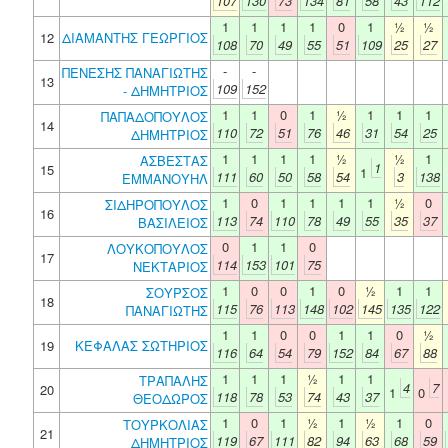
107
130
73
134
81
58
43
112
1
1
1
1
0
1
½
½
12
ΔΙΑΜΑΝΤΗΣ ΓΕΩΡΓΙΟΣ
108
70
49
55
51
109
25
27
-
-
ΠΕΝΕΣΗΣ ΠΑΝΑΓΙΩΤΗΣ
13
109
152
- ΔΗΜΗΤΡΙΟΣ
1
1
0
1
½
1
1
1
ΠΑΠΑΔΟΠΟΥΛΟΣ
14
110
72
51
76
46
31
54
25
ΔΗΜΗΤΡΙΟΣ
1
1
1
1
½
½
1
ΑΣΒΕΣΤΑΣ
1
15
1
111
60
50
58
54
3
138
ΕΜΜΑΝΟΥΗΛ
1
0
1
1
1
1
½
0
ΣΙΔΗΡΟΠΟΥΛΟΣ
16
113
74
110
78
49
55
35
37
ΒΑΣΙΛΕΙΟΣ
0
1
1
0
ΛΟΥΚΟΠΟΥΛΟΣ
17
114
153
101
75
ΝΕΚΤΑΡΙΟΣ
1
0
0
1
0
½
1
1
ΣΟΥΡΣΟΣ
18
115
76
113
148
102
145
135
122
ΠΑΝΑΓΙΩΤΗΣ
1
1
0
0
1
1
0
½
19
ΚΕΦΑΛΑΣ ΣΩΤΗΡΙΟΣ
116
64
54
79
152
84
67
88
1
1
1
½
1
1
ΤΡΑΠΑΛΗΣ
4
7
20
1
0
118
78
53
74
43
37
ΘΕΟΔΩΡΟΣ
1
0
1
½
1
½
1
0
ΤΟΥΡΚΟΛΙΑΣ
21
119
67
111
82
94
63
68
59
ΔΗΜΗΤΡΙΟΣ