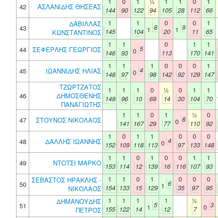
1
0
1
½
1
1
0
1
42
ΑΣΛΑΝΙΔΗΣ ΘΗΣΕΑΣ
144
90
122
94
105
28
112
66
1
1
0
0
1
ΔΑΒΙΛΛΑΣ
8
9
43
1
1
145
104
20
11
65
ΚΩΝΣΤΑΝΤΙΝΟΣ
1
1
0
1
1
5
44
ΣΕΦΕΡΛΗΣ ΓΕΩΡΓΙΟΣ
0
146
93
113
170
141
1
1
1
0
0
0
1
4
45
ΙΩΑΝΝΙΔΗΣ ΗΛΙΑΣ
0
148
97
98
142
92
129
147
ΤΖΩΡΤΖΑΤΟΣ
1
1
1
0
½
0
1
1
46
ΔΗΜΟΣΘΕΝΗΣ
149
96
10
69
14
30
104
70
ΠΑΝΑΓΙΩΤΗΣ
1
1
0
1
½
0
8
47
ΣΤΟΥΝΟΣ ΝΙΚΟΛΑΟΣ
0
141
167
29
77
110
92
1
0
1
1
0
0
0
4
48
ΔΑΛΛΗΣ ΙΩΑΝΝΗΣ
0
152
109
118
113
97
133
148
1
1
0
1
0
0
1
1
49
ΝΤΟΤΣΙ ΜΑΡΚΟ
153
114
12
139
16
116
107
93
1
1
0
1
0
0
0
ΣΕΒΑΣΤΟΣ ΗΡΑΚΛΗΣ -
6
50
1
154
133
15
129
35
97
95
ΝΙΚΟΛΑΟΣ
1
1
1
1
½
ΔΗΜΑΝΟΥΔΗΣ
5
3
51
1
0
155
122
14
12
7
ΠΕΤΡΟΣ