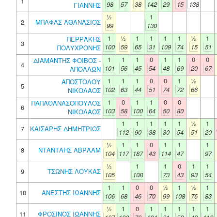
1
98
57
38
142
29
15
138
ΓΙΑΝΝΗΣ
½
1
2
ΜΠΑΦΑΣ ΑΘΑΝΑΣΙΟΣ
99
130
1
½
1
1
1
1
½
1
ΠΕΡΡΑΚΗΣ
3
100
59
65
31
109
74
15
51
ΠΟΛΥΧΡΟΝΗΣ
1
1
1
0
1
1
0
0
ΔΙΑΜΑΝΤΗΣ ΦΟΙΒΟΣ -
4
101
56
45
54
48
69
20
67
ΑΠΟΛΛΩΝ
1
1
1
0
0
1
½
ΑΠΟΣΤΟΛΟΥ
5
102
63
44
51
74
72
66
ΝΙΚΟΛΑΟΣ
1
0
1
1
0
0
ΠΑΠΑΘΑΝΑΣΟΠΟΥΛΟΣ
6
103
58
100
64
50
80
ΝΙΚΟΛΑΟΣ
1
1
1
1
1
½
1
7
ΚΑΙΣΑΡΗΣ ΔΗΜΗΤΡΙΟΣ
112
90
38
30
54
51
20
½
1
1
0
1
1
1
8
ΝΤΑΝΤΑΗΣ ΑΒΡΑΑΜ
104
117
187
43
114
47
97
½
1
1
0
1
1
9
ΤΣΩΝΗΣ ΛΟΥΚΑΣ
105
108
73
43
93
54
1
1
0
0
½
1
½
1
10
ΑΝΕΣΤΗΣ ΙΩΑΝΝΗΣ
106
68
46
70
99
108
76
83
½
1
0
1
1
1
1
1
11
ΦΡΟΣΙΝΟΣ ΙΩΑΝΝΗΣ