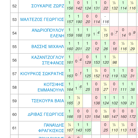
1
0
1
1
0
½
1
½
52
ΣΟΥΚΑΡΙΕ ΖΩΡΖ
156
142
124
131
22
132
114
116
1
1
0
0
-
53
ΜΑΛΤΕΖΟΣ ΓΕΩΡΓΙΟΣ
157
190
20
114
116
1
1
1
½
0
ΑΝΔΡΙΟΠΟΥΛΟΥ
4
7
9
54
1
0
0
159
168
19
15
14
ΕΛΕΝΗ
1
1
1
0
1
0
½
½
55
ΒΑΣΣΗΣ ΜΙΧΑΗΛ
160
201
22
12
26
16
116
29
1
0
1
1
½
ΚΑΖΑΝΤΖΟΓΛΟΥ
4
56
0
161
129
153
120
98
ΣΤΕΦΑΝΟΣ
1
1
½
0
1
1
0
1
57
ΚΙΟΥΡΚΟΣ ΣΩΚΡΑΤΗΣ
0
163
125
152
112
119
132
31
1
1
0
½
0
1
1
ΚΟΤΣΙΦΗΣ
6
58
1
164
25
15
27
11
111
38
ΕΜΜΑΝΟΥΗΛ
1
½
0
1
1
1
1
59
ΤΣΕΚΟΥΡΑ ΒΑΪΑ
165
3
138
124
102
109
21
1
0
0
0
½
0
0
0
60
ΔΡΙΒΑΣ ΓΕΩΡΓΙΟΣ
166
15
131
154
185
147
160
172
½
1
1
0
½
½
0
ΠΑΝΑΪΔΗΣ
61
167
143
105
25
110
113
115
ΦΡΑΓΚΙΣΚΟΣ
0
0
-