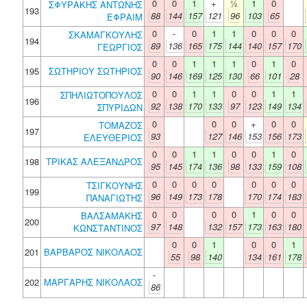
0
0
1
+
½
1
0
ΣΦΥΡΑΚΗΣ ΑΝΤΩΝΗΣ
193
88
144
157
121
96
103
65
ΕΦΡΑΙΜ
0
-
0
1
1
0
0
0
ΣΚΑΜΑΓΚΟΥΛΗΣ
194
89
136
165
175
144
140
157
170
ΓΕΩΡΓΙΟΣ
0
0
1
1
1
0
1
0
195
ΣΩΤΗΡΙΟΥ ΣΩΤΗΡΙΟΣ
90
146
169
125
130
66
101
28
0
0
1
1
0
0
1
1
ΣΠΗΛΙΩΤΟΠΟΥΛΟΣ
196
92
138
170
133
97
123
149
134
ΣΠΥΡΙΔΩΝ
0
0
0
+
0
0
ΤΟΜΑΖΟΣ
197
93
127
146
153
156
173
ΕΛΕΥΘΕΡΙΟΣ
0
0
1
1
0
0
1
0
198
ΤΡΙΚΑΣ ΑΛΕΞΑΝΔΡΟΣ
95
145
174
136
98
133
159
108
0
0
0
0
0
0
0
ΤΣΙΓΚΟΥΝΗΣ
199
96
149
173
178
170
174
183
ΠΑΝΑΓΙΩΤΗΣ
0
0
0
0
1
0
0
ΒΑΛΣΑΜΑΚΗΣ
200
97
148
132
157
173
163
180
ΚΩΝΣΤΑΝΤΙΝΟΣ
0
0
1
0
0
1
201
ΒΑΡΒΑΡΟΣ ΝΙΚΟΛΑΟΣ
55
98
140
134
161
178
-
202
ΜΑΡΓΑΡΗΣ ΝΙΚΟΛΑΟΣ
86