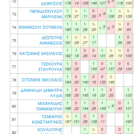
5
72
0
178
14
139
146
127
118
100
ΔΙΟΝΥΣΙΟΣ
1
½
1
0
1
½
½
ΠΑΠΑΔΟΠΟΥΛΟΥ
9
73
0
179
27
11
30
126
23
129
ΜΑΡΙΛΕΝΑ
1
1
1
½
½
0
5
3
74
ΑΘΑΝΑΣΙΟΥ ΣΟΥΜΕΛΑ
1
0
180
16
26
20
30
40
1
½
½
1
1
0
ΔΕΣΠΟΤΗΣ
75
181
29
27
17
36
30
ΑΘΑΝΑΣΙΟΣ
1
1
0
0
1
½
½
0
76
ΚΑΤΣΑΝΗΣ ΒΑΣΙΛΕΙΟΣ
182
18
28
14
131
26
10
109
1
0
1
0
1
0
0
ΤΣΕΚΟΥΡΑ
77
183
33
150
47
137
29
124
ΣΤΑΥΡΟΥΛΑ
1
0
1
0
0
½
78
ΣΙΤΣΑΝΗΣ ΝΙΚΟΛΑΟΣ
184
20
140
16
132
146
1
0
1
1
1
0
1
ΔΑΝΙΗΛΙΔΗ ΔΗΜΗΤΡΑ
79
185
35
145
19
33
25
133
- ΛΥΔΙΑ
1
0
1
0
1
0
1
ΜΙΧΑΗΛΙΔΗΣ
6
80
1
186
22
144
26
149
40
131
ΕΜΜΑΝΟΥΗΛ
½
1
0
1
0
1
ΤΖΑΒΑΡΑΣ
81
187
151
29
128
11
160
ΚΩΝΣΤΑΝΤΙΝΟΣ
1
½
0
0
1
ΚΟΥΛΟΥΡΗΣ
82