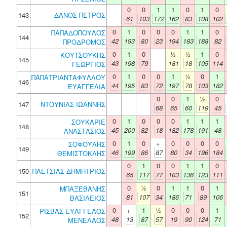
0
0
1
1
0
1
0
143
ΔΑΝΟΣ ΠΕΤΡΟΣ
61
103
172
162
83
108
102
0
1
0
0
0
1
1
0
ΠΑΠΑΔΟΠΟΥΛΟΣ
144
42
193
80
23
194
183
188
82
ΠΡΟΔΡΟΜΟΣ
0
1
0
½
½
1
0
ΚΟΥΤΣΟΥΚΗΣ
145
43
198
79
181
18
105
114
ΓΕΩΡΓΙΟΣ
0
1
0
0
1
½
0
1
ΠΑΠΑΤΡΙΑΝΤΑΦΥΛΛΟΥ
146
44
195
83
72
197
78
103
182
ΕΥΑΓΓΕΛΙΑ
0
0
1
½
0
147
ΝΤΟΥΝΙΑΣ ΙΩΑΝΝΗΣ
68
65
60
119
45
0
1
0
0
0
1
1
1
ΣΟΥΚΑΡΙΕ
148
45
200
82
18
182
178
191
48
ΑΝΑΣΤΑΣΙΟΣ
0
1
0
+
0
0
0
0
ΣΟΦΟΥΛΗΣ
149
46
199
86
87
80
34
196
184
ΘΕΜΙΣΤΟΚΛΗΣ
0
1
0
0
1
1
0
150
ΠΛΕΤΣΙΑΣ ΔΗΜΗΤΡΙΟΣ
65
117
77
103
136
123
111
0
½
0
1
1
0
1
ΜΠΑΞΕΒΑΝΗΣ
151
81
107
34
186
71
89
106
ΒΑΣΙΛΕΙΟΣ
0
+
1
½
0
0
0
1
ΡΙΣΒΑΣ ΕΥΑΓΓΕΛΟΣ
152
48
13
87
57
19
90
124
71
ΜΕΝΕΛΑΟΣ