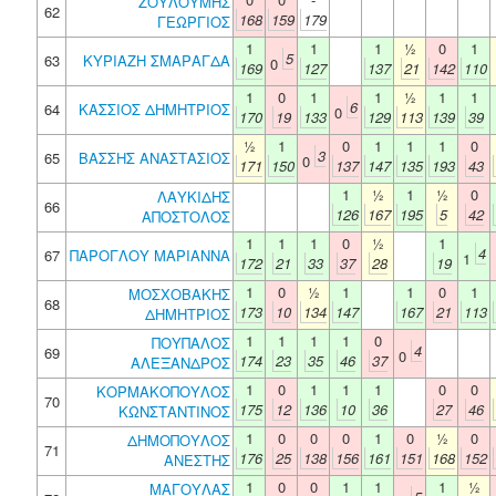
ΖΟΥΛΟΥΜΗΣ
62
168
159
179
ΓΕΩΡΓΙΟΣ
1
1
1
½
0
1
5
63
ΚΥΡΙΑΖΗ ΣΜΑΡΑΓΔΑ
0
169
127
137
21
142
110
1
0
1
1
½
1
1
6
64
ΚΑΣΣΙΟΣ ΔΗΜΗΤΡΙΟΣ
0
170
19
133
129
113
139
39
½
1
0
1
1
1
0
3
65
ΒΑΣΣΗΣ ΑΝΑΣΤΑΣΙΟΣ
0
171
150
137
147
135
193
43
1
½
1
½
0
ΛΑΥΚΙΔΗΣ
66
126
167
195
5
42
ΑΠΟΣΤΟΛΟΣ
1
1
1
0
½
1
4
67
ΠΑΡΟΓΛΟΥ ΜΑΡΙΑΝΝΑ
1
172
21
33
37
28
19
1
0
½
1
1
0
1
ΜΟΣΧΟΒΑΚΗΣ
68
173
10
134
147
167
21
113
ΔΗΜΗΤΡΙΟΣ
1
1
1
1
0
ΠΟΥΠΑΛΟΣ
4
69
0
174
23
35
46
37
ΑΛΕΞΑΝΔΡΟΣ
1
0
1
1
1
0
0
ΚΟΡΜΑΚΟΠΟΥΛΟΣ
70
175
12
136
10
36
27
46
ΚΩΝΣΤΑΝΤΙΝΟΣ
1
0
0
0
1
0
½
0
ΔΗΜΟΠΟΥΛΟΣ
71
176
25
138
156
161
151
168
152
ΑΝΕΣΤΗΣ
1
0
0
1
1
1
½
ΜΑΓΟΥΛΑΣ