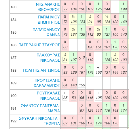
0
0
0
0
1
0
1
ΝΗΣΙΑΝΑΚΗΣ
183
77
134
132
169
175
144
199
ΘΕΟΔΩΡΟΣ
0
½
1
½
0
½
0
1
ΠΑΠΑΗΛΙΟΥ
184
78
126
123
91
95
124
122
149
ΔΗΜΗΤΡΙΟΣ
0
½
1
0
½
1
0
0
ΠΑΠΑΪΩΑΝΝΟΥ
185
79
137
135
112
60
127
100
140
ΙΩΑΝΝΑ
0
0
0
0
1
0
186
ΠΑΤΕΡΑΚΗΣ ΣΤΑΥΡΟΣ
80
120
151
161
176
155
½
1
0
1
½
0
ΠΛΑΧΟΥΡΑΣ
8
187
0
81
107
119
128
102
103
ΝΙΚΟΛΑΟΣ
0
0
0
1
+
0
0
0
188
ΠΟΛΙΤΗΣ ΑΝΤΩΝΙΟΣ
83
129
161
174
153
131
144
127
0
0
-
ΠΡΟΥΤΣΑΛΗΣ
189
84
140
153
ΧΑΡΑΛΑΜΠΟΣ
+
0
0
0
+
0
0
0
ΡΟΥΓΚΑΛΑΣ
190
85
53
95
116
125
129
120
166
ΝΙΚΟΛΑΟΣ
0
0
0
1
0
1
ΣΦΑΝΤΟΥ ΠΑΝΤΕΛΙΑ-
191
97
124
117
176
148
174
ΜΑΡΙΑ
0
0
0
0
1
0
0
ΣΦΥΡΑΚΗ ΝΙΚΟΛΕΤΑ -
192
87
131
166
176
174
168
173
ΓΕΩΡΓΙΑ