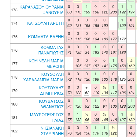
0
0
1
0
0
0
1
1
ΚΑΡΑΝΑΣΟΥ ΟΥΡΑΝΙΑ
173
68
113
199
108
122
200
192
197
- ΦΑΝΟΥΡΙΑ
0
0
0
0
0
1
0
174
ΚΑΤΣΟΥΛΗ ΑΡΕΤΗ
69
121
198
188
192
199
191
0
0
0
0
0
0
-
175
ΚΟΜΜΑΤΑ ΕΛΕΝΗ
70
115
106
194
183
177
172
0
0
0
1
0
0
0
ΚΟΜΜΑΤΑΣ
176
71
125
34
192
140
191
186
ΠΑΝΑΓΙΩΤΗΣ
0
0
0
0
1
0
½
ΚΟΥΪΝΕΛΗ ΜΑΡΙΑ
177
105
137
157
141
175
158
162
ΜΕΡΟΠΗ
0
0
0
1
0
0
+
0
ΚΟΥΣΟΥΛΗ
178
72
118
120
199
133
148
125
201
ΧΑΡΑΛΑΜΠΙΑ ΜΑΡΙΑ
0
0
+
0
½
1
0
0
ΚΟΥΣΟΥΛΗΣ
179
73
128
62
110
136
117
126
121
ΔΗΜΗΤΡΙΟΣ
0
1
0
1
0
0
0
1
ΚΟΥΒΑΤΣΟΣ
180
74
120
92
122
91
106
128
200
ΑΘΑΝΑΣΙΟΣ
0
1
½
0
½
0
1
½
ΜΑΥΡΟΓΕΩΡΓΟΣ
181
75
132
96
105
145
118
127
130
ΗΛΙΑΣ
0
0
0
1
1
½
0
ΝΗΣΙΑΝΑΚΗ
182
76
124
156
170
148
122
146
ΣΤΑΥΡΙΑΝΗ