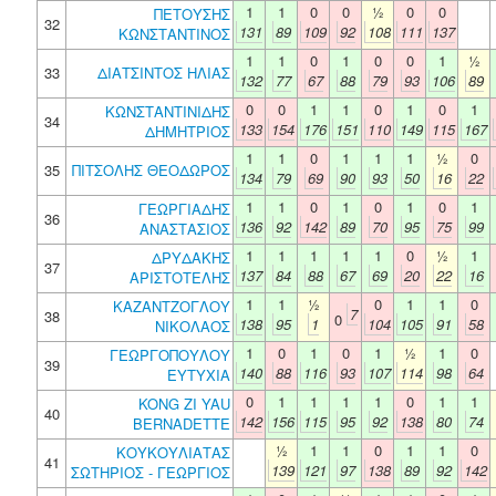
1
1
0
0
½
0
0
ΠΕΤΟΥΣΗΣ
32
131
89
109
92
108
111
137
ΚΩΝΣΤΑΝΤΙΝΟΣ
1
1
0
1
0
0
1
½
33
ΔΙΑΤΣΙΝΤΟΣ ΗΛΙΑΣ
132
77
67
88
79
93
106
89
0
0
1
1
0
1
0
1
ΚΩΝΣΤΑΝΤΙΝΙΔΗΣ
34
133
154
176
151
110
149
115
167
ΔΗΜΗΤΡΙΟΣ
1
1
0
1
1
1
½
0
35
ΠΙΤΣΟΛΗΣ ΘΕΟΔΩΡΟΣ
134
79
69
90
93
50
16
22
1
1
0
1
0
1
0
1
ΓΕΩΡΓΙΑΔΗΣ
36
136
92
142
89
70
95
75
99
ΑΝΑΣΤΑΣΙΟΣ
1
1
1
1
1
0
½
1
ΔΡΥΔΑΚΗΣ
37
137
84
88
67
69
20
22
16
ΑΡΙΣΤΟΤΕΛΗΣ
1
1
½
0
1
1
0
ΚΑΖΑΝΤΖΟΓΛΟΥ
7
38
0
138
95
1
104
105
91
58
ΝΙΚΟΛΑΟΣ
1
0
1
0
1
½
1
0
ΓΕΩΡΓΟΠΟΥΛΟΥ
39
140
88
116
93
107
114
98
64
ΕΥΤΥΧΙΑ
0
1
1
1
1
0
1
1
KONG ZI YAU
40
142
156
115
95
92
138
80
74
BERNADETTE
½
1
1
0
1
1
0
ΚΟΥΚΟΥΛΙΑΤΑΣ
41
139
121
97
138
89
92
142
ΣΩΤΗΡΙΟΣ - ΓΕΩΡΓΙΟΣ