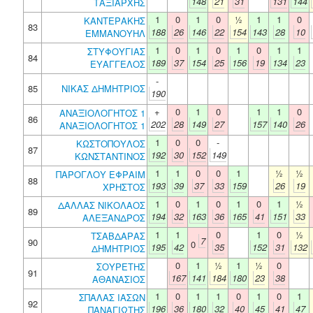
148
21
31
131
144
ΤΑΞΙΑΡΧΗΣ
1
0
1
0
½
1
1
0
ΚΑΝΤΕΡΑΚΗΣ
83
188
26
146
22
154
143
28
10
ΕΜΜΑΝΟΥΗΛ
1
0
1
0
1
0
1
1
ΣΤΥΦΟΥΓΙΑΣ
84
189
37
154
25
156
19
134
23
ΕΥΑΓΓΕΛΟΣ
-
85
ΝΙΚΑΣ ΔΗΜΗΤΡΙΟΣ
190
+
0
1
0
1
1
0
ΑΝΑΞΙΟΛΟΓΗΤΟΣ 1
86
202
28
149
27
157
140
26
ΑΝΑΞΙΟΛΟΓΗΤΟΣ 1
1
0
0
-
ΚΩΣΤΟΠΟΥΛΟΣ
87
192
30
152
149
ΚΩΝΣΤΑΝΤΙΝΟΣ
1
1
0
0
1
½
½
ΠΑΡΟΓΛΟΥ ΕΦΡΑΙΜ
88
193
39
37
33
159
26
19
ΧΡΗΣΤΟΣ
1
0
1
0
1
0
1
½
ΔΑΛΛΑΣ ΝΙΚΟΛΑΟΣ
89
194
32
163
36
165
41
151
33
ΑΛΕΞΑΝΔΡΟΣ
1
1
0
1
0
½
ΤΣΑΒΔΑΡΑΣ
7
90
0
195
42
35
152
31
132
ΔΗΜΗΤΡΙΟΣ
0
1
½
1
½
0
ΣΟΥΡΕΤΗΣ
91
167
141
184
180
23
38
ΑΘΑΝΑΣΙΟΣ
1
0
1
1
0
1
0
1
ΣΠΑΛΑΣ ΙΑΣΩΝ
92
196
36
180
32
40
45
41
47
ΠΑΝΑΓΙΩΤΗΣ