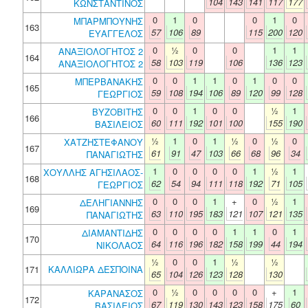
104
143
141
117
177
ΚΩΝΣΤΑΝΤΙΝΟΣ
0
1
0
0
1
0
ΜΠΑΡΜΠΟΥΝΗΣ
163
57
106
89
115
200
120
ΕΥΑΓΓΕΛΟΣ
0
½
0
0
1
1
ΑΝΑΞΙΟΛΟΓΗΤΟΣ 2
164
58
103
119
106
136
123
ΑΝΑΞΙΟΛΟΓΗΤΟΣ 2
0
0
1
1
0
1
0
0
ΜΠΕΡΒΑΝΑΚΗΣ
165
59
108
194
106
89
120
99
128
ΓΕΩΡΓΙΟΣ
0
0
1
0
0
½
1
ΒΥΖΟΒΙΤΗΣ
166
60
111
192
101
100
155
190
ΒΑΣΙΛΕΙΟΣ
½
1
0
1
½
0
½
0
ΧΑΤΖΗΣΤΕΦΑΝΟΥ
167
61
91
47
103
66
68
96
34
ΠΑΝΑΓΙΩΤΗΣ
1
0
0
0
0
1
½
1
ΧΟΥΛΛΗΣ ΑΓΗΣΙΛΑΟΣ-
168
62
54
94
111
118
192
71
105
ΓΕΩΡΓΙΟΣ
0
0
0
1
+
0
½
1
ΔΕΛΗΓΙΑΝΝΗΣ
169
63
110
195
183
121
107
121
135
ΠΑΝΑΓΙΩΤΗΣ
0
0
0
0
1
1
0
1
ΔΙΑΜΑΝΤΙΔΗΣ
170
64
116
196
182
158
199
44
194
ΝΙΚΟΛΑΟΣ
½
0
0
1
½
½
171
ΚΑΛΛΙΩΡΑ ΔΕΣΠΟΙΝΑ
65
104
126
123
128
130
0
½
0
0
0
0
+
1
ΚΑΡΑΝΑΣΟΣ
172
67
119
130
143
123
158
175
60
ΒΑΣΙΛΕΙΟΣ