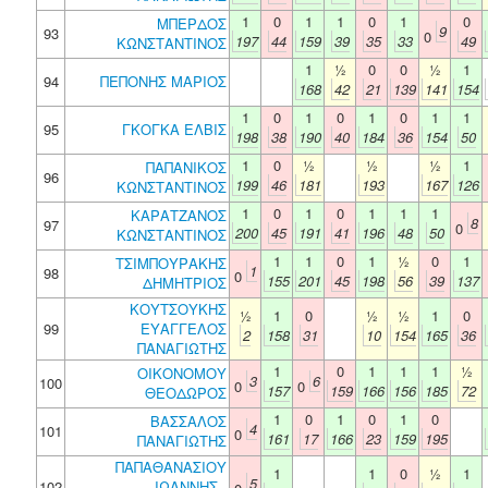
1
0
1
1
0
1
0
ΜΠΕΡΔΟΣ
9
93
0
197
44
159
39
35
33
49
ΚΩΝΣΤΑΝΤΙΝΟΣ
1
½
0
0
½
1
94
ΠΕΠΟΝΗΣ ΜΑΡΙΟΣ
168
42
21
139
141
154
1
0
1
0
1
0
1
1
95
ΓΚΟΓΚΑ ΕΛΒΙΣ
198
38
190
40
184
36
154
50
1
0
½
½
½
1
ΠΑΠΑΝΙΚΟΣ
96
199
46
181
193
167
126
ΚΩΝΣΤΑΝΤΙΝΟΣ
1
0
1
0
1
1
1
ΚΑΡΑΤΖΑΝΟΣ
8
97
0
200
45
191
41
196
48
50
ΚΩΝΣΤΑΝΤΙΝΟΣ
1
1
0
1
½
0
1
ΤΣΙΜΠΟΥΡΑΚΗΣ
1
98
0
155
201
45
198
56
39
137
ΔΗΜΗΤΡΙΟΣ
ΚΟΥΤΣΟΥΚΗΣ
½
1
0
½
½
1
0
99
ΕΥΑΓΓΕΛΟΣ
2
158
31
10
154
165
36
ΠΑΝΑΓΙΩΤΗΣ
1
0
1
1
1
½
ΟΙΚΟΝΟΜΟΥ
3
6
100
0
0
157
159
166
156
185
72
ΘΕΟΔΩΡΟΣ
1
0
1
0
1
0
ΒΑΣΣΑΛΟΣ
4
101
0
161
17
166
23
159
195
ΠΑΝΑΓΙΩΤΗΣ
ΠΑΠΑΘΑΝΑΣΙΟΥ
1
1
0
½
1
5
102
ΙΩΑΝΝΗΣ -