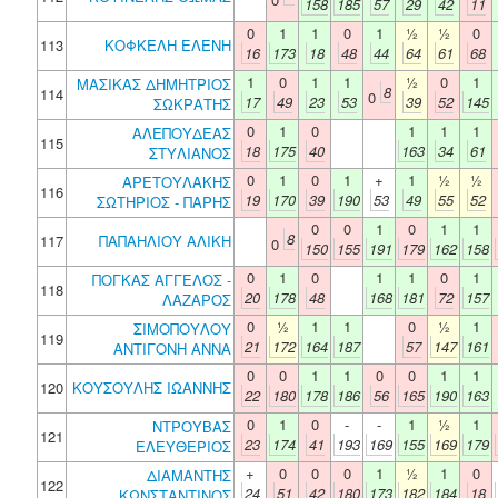
158
185
57
29
42
11
0
1
1
0
1
½
½
0
113
ΚΟΦΚΕΛΗ ΕΛΕΝΗ
16
173
18
48
44
64
61
68
1
0
1
1
½
0
1
ΜΑΣΙΚΑΣ ΔΗΜΗΤΡΙΟΣ
8
114
0
17
49
23
53
39
52
145
ΣΩΚΡΑΤΗΣ
0
1
0
1
1
1
ΑΛΕΠΟΥΔΕΑΣ
115
18
175
40
163
34
61
ΣΤΥΛΙΑΝΟΣ
0
1
0
1
+
1
½
½
ΑΡΕΤΟΥΛΑΚΗΣ
116
19
170
39
190
53
49
55
52
ΣΩΤΗΡΙΟΣ - ΠΑΡΗΣ
0
0
1
0
1
1
8
117
ΠΑΠΑΗΛΙΟΥ ΑΛΙΚΗ
0
150
155
191
179
162
158
0
1
0
1
1
0
1
ΠΟΓΚΑΣ ΑΓΓΕΛΟΣ -
118
20
178
48
168
181
72
157
ΛΑΖΑΡΟΣ
0
½
1
1
0
½
1
ΣΙΜΟΠΟΥΛΟΥ
119
21
172
164
187
57
147
161
ΑΝΤΙΓΟΝΗ ΑΝΝΑ
0
0
1
1
0
0
1
1
120
ΚΟΥΣΟΥΛΗΣ ΙΩΑΝΝΗΣ
22
180
178
186
56
165
190
163
0
1
0
-
-
1
½
1
ΝΤΡΟΥΒΑΣ
121
23
174
41
193
169
155
169
179
ΕΛΕΥΘΕΡΙΟΣ
+
0
0
0
1
½
1
0
ΔΙΑΜΑΝΤΗΣ
122
24
51
42
180
173
182
184
18
ΚΩΝΣΤΑΝΤΙΝΟΣ