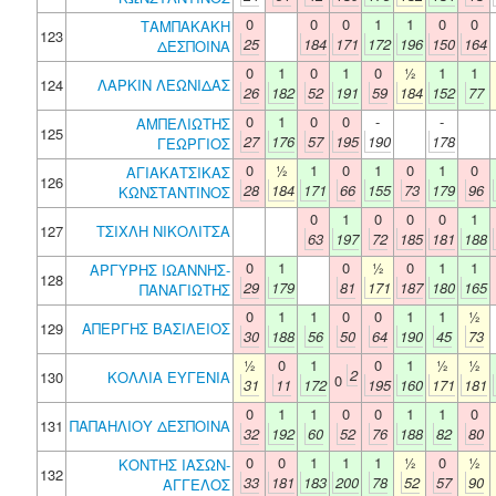
0
0
0
1
1
0
0
ΤΑΜΠΑΚΑΚΗ
123
25
184
171
172
196
150
164
ΔΕΣΠΟΙΝΑ
0
1
0
1
0
½
1
1
124
ΛΑΡΚΙΝ ΛΕΩΝΙΔΑΣ
26
182
52
191
59
184
152
77
0
1
0
0
-
-
ΑΜΠΕΛΙΩΤΗΣ
125
27
176
57
195
190
178
ΓΕΩΡΓΙΟΣ
0
½
1
0
1
0
1
0
ΑΓΙΑΚΑΤΣΙΚΑΣ
126
28
184
171
66
155
73
179
96
ΚΩΝΣΤΑΝΤΙΝΟΣ
0
1
0
0
0
1
127
ΤΣΙΧΛΗ ΝΙΚΟΛΙΤΣΑ
63
197
72
185
181
188
0
1
0
½
0
1
1
ΑΡΓΥΡΗΣ ΙΩΑΝΝΗΣ-
128
29
179
81
171
187
180
165
ΠΑΝΑΓΙΩΤΗΣ
0
1
1
0
0
1
1
½
129
ΑΠΕΡΓΗΣ ΒΑΣΙΛΕΙΟΣ
30
188
56
50
64
190
45
73
½
0
1
0
1
½
½
2
130
ΚΟΛΛΙΑ ΕΥΓΕΝΙΑ
0
31
11
172
195
160
171
181
0
1
1
0
0
1
1
0
131
ΠΑΠΑΗΛΙΟΥ ΔΕΣΠΟΙΝΑ
32
192
60
52
76
188
82
80
0
0
1
1
1
½
0
½
ΚΟΝΤΗΣ ΙΑΣΩΝ-
132
33
181
183
200
78
52
57
90
ΑΓΓΕΛΟΣ