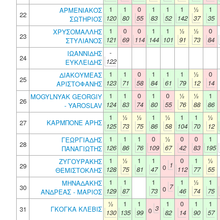
1
1
0
1
1
1
½
1
ΑΡΜΕΝΙΑΚΟΣ
22
120
80
55
83
52
142
37
35
ΣΩΤΗΡΙΟΣ
1
0
0
1
1
½
½
0
ΧΡΥΣΟΜΑΛΛΗΣ
23
121
69
114
144
101
91
73
84
ΣΤΥΛΙΑΝΟΣ
-
ΙΩΑΝΝΙΔΗΣ
24
122
ΕΥΚΛΕΙΔΗΣ
1
1
0
1
1
1
½
0
ΔΙΑΚΟΥΜΕΑΣ
25
123
71
58
84
61
79
12
14
ΑΡΙΣΤΟΦΑΝΗΣ
1
1
0
1
0
½
½
1
MOGYLNYAK GEORGIY
26
124
83
74
80
55
76
88
86
- YAROSLAV
1
½
½
1
½
1
1
½
27
ΚΑΡΜΠΟΝΕ ΑΡΗΣ
125
73
75
86
58
104
70
12
1
1
1
0
½
0
0
1
ΓΕΩΡΓΙΑΔΗΣ
28
126
86
76
109
67
42
83
195
ΠΑΝΑΓΙΩΤΗΣ
1
½
1
1
0
1
½
ΖΥΓΟΥΡΑΚΗΣ
1
29
0
128
75
81
47
112
77
55
ΘΕΜΙΣΤΟΚΛΗΣ
1
1
1
1
½
1
ΜΗΝΑΔΑΚΗΣ
7
30
0
129
87
73
46
74
75
ΑΝΔΡΕΑΣ - ΜΑΡΙΟΣ
½
1
1
1
0
1
1
3
31
ΓΚΟΓΚΑ ΚΛΕΒΙΣ
0
130
135
99
82
14
90
57