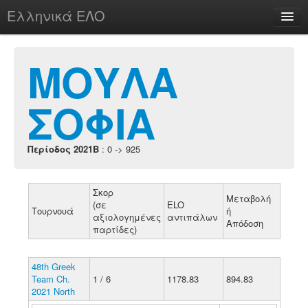
Ελληνικά ΕΛΟ
Περί
ΜΟΥΛΑ
ΣΟΦΙΑ
chesstu.be @ discord
Login
Περίοδος 2021B
: 0 -> 925
Σκορ
Μεταβολή
(σε
ELO
Τουρνουά
ή
αξιολογημένες
αντιπάλων
Απόδοση
παρτίδες)
48th Greek
Team Ch.
1 / 6
1178.83
894.83
2021 North