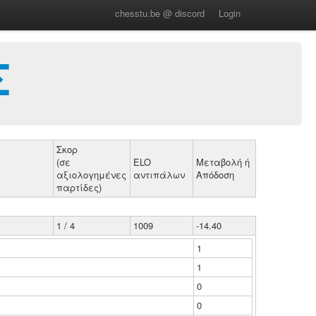
chesstu.be @ discord
Login
Σ
Σκορ
(σε
ELO
Μεταβολή ή
αξιολογημένες
αντιπάλων
Απόδοση
παρτίδες)
1 / 4
1009
-14.40
1
1
0
0