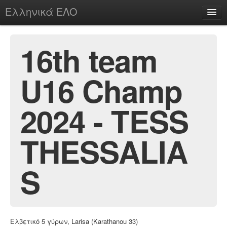
Ελληνικά ΕΛΟ
Περί
16th team
U16 Champ
chesstu.be @ discord
Login
2024 - TESS
THESSALIA
S
Ελβετικό 5 γύρων, Larisa (Karathanou 33)