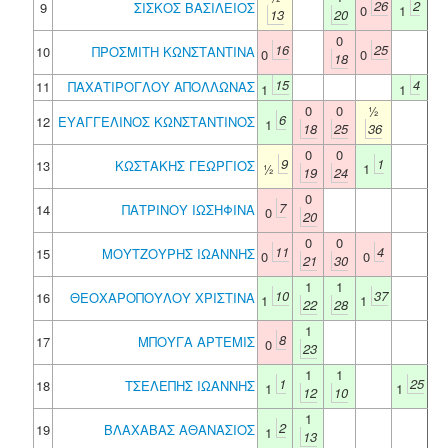
26
2
9
ΣΙΣΚΟΣ ΒΑΣΙΛΕΙΟΣ
0
1
13
20
0
16
25
10
ΠΡΟΣΜΙΤΗ ΚΩΝΣΤΑΝΤΙΝΑ
0
0
18
15
4
11
ΠΑΧΑΤΙΡΟΓΛΟΥ ΑΠΟΛΛΩΝΑΣ
1
1
0
0
½
6
12
ΕΥΑΓΓΕΛΙΝΟΣ ΚΩΝΣΤΑΝΤΙΝΟΣ
1
18
25
36
0
0
9
1
13
ΚΩΣΤΑΚΗΣ ΓΕΩΡΓΙΟΣ
½
1
19
24
0
7
14
ΠΑΤΡΙΝΟΥ ΙΩΣΗΦΙΝΑ
0
20
0
0
11
4
15
ΜΟΥΤΖΟΥΡΗΣ ΙΩΑΝΝΗΣ
0
0
21
30
1
1
10
37
16
ΘΕΟΧΑΡΟΠΟΥΛΟΥ ΧΡΙΣΤΙΝΑ
1
1
22
28
1
8
17
ΜΠΟΥΓΑ ΑΡΤΕΜΙΣ
0
23
1
1
1
25
18
ΤΣΕΛΕΠΗΣ ΙΩΑΝΝΗΣ
1
1
12
10
1
2
19
ΒΛΑΧΑΒΑΣ ΑΘΑΝΑΣΙΟΣ
1
13