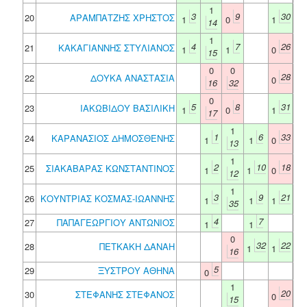
1
3
9
30
20
ΑΡΑΜΠΑΤΖΗΣ ΧΡΗΣΤΟΣ
1
0
1
14
1
4
7
26
21
ΚΑΚΑΓΙΑΝΝΗΣ ΣΤΥΛΙΑΝΟΣ
1
1
0
15
0
0
28
22
ΔΟΥΚΑ ΑΝΑΣΤΑΣΙΑ
0
16
32
0
5
8
31
23
ΙΑΚΩΒΙΔΟΥ ΒΑΣΙΛΙΚΗ
1
0
1
17
1
1
6
33
24
ΚΑΡΑΝΑΣΙΟΣ ΔΗΜΟΣΘΕΝΗΣ
1
1
0
13
1
2
10
18
25
ΣΙΑΚΑΒΑΡΑΣ ΚΩΝΣΤΑΝΤΙΝΟΣ
1
1
0
12
1
3
9
21
26
ΚΟΥΝΤΡΙΑΣ ΚΟΣΜΑΣ-ΙΩΑΝΝΗΣ
1
1
1
35
4
7
27
ΠΑΠΑΓΕΩΡΓΙΟΥ ΑΝΤΩΝΙΟΣ
1
1
0
32
22
28
ΠΕΤΚΑΚΗ ΔΑΝΑΗ
1
1
16
5
29
ΞΥΣΤΡΟΥ ΑΘΗΝΑ
0
1
20
30
ΣΤΕΦΑΝΗΣ ΣΤΕΦΑΝΟΣ
0
15