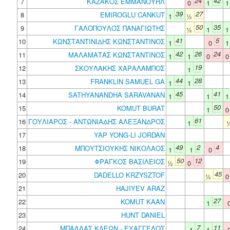
24
42
7
ΚΑΖΑΚΟΣ ΕΜΜΑΝΟΥΗΛ
0
1
39
27
8
EMIROGLU CANKUT
1
½
50
35
9
ΓΑΛΟΠΟΥΛΟΣ ΠΑΝΑΓΙΩΤΗΣ
½
1
41
5
10
ΚΩΝΣΤΑΝΤΙΝΙΔΗΣ ΚΩΝΣΤΑΝΤΙΝΟΣ
1
0
42
26
24
11
ΜΑΛΑΜΑΤΑΣ ΚΩΝΣΤΑΝΤΙΝΟΣ
1
1
0
19
12
ΣΚΟΥΛΑΚΗΣ ΧΑΡΑΛΑΜΠΟΣ
1
44
28
13
FRANKLIN SAMUEL GA
1
1
45
41
14
SATHYANANDHA SARAVANAN
1
1
50
15
KOMUT BURAT
1
61
16
ΓΟΥΛΙΑΡΟΣ - ΑΝΤΩΝΙΑΔΗΣ ΑΛΕΞΑΝΔΡΟΣ
1
17
YAP YONG-LI JORDAN
49
2
4
18
ΜΠΟΥΤΣΙΟΥΚΗΣ ΝΙΚΟΛΑΟΣ
1
1
0
50
12
19
ΦΡΑΓΚΟΣ ΒΑΣΙΛΕΙΟΣ
½
0
45
20
DADELLO KRZYSZTOF
½
21
HAJIYEV ARAZ
27
22
KOMUT KAAN
1
23
HUNT DANIEL
7
11
24
ΜΠΑΛΛΑΣ ΚΛΕΩΝ - ΕΥΑΓΓΕΛΟΣ
1
1