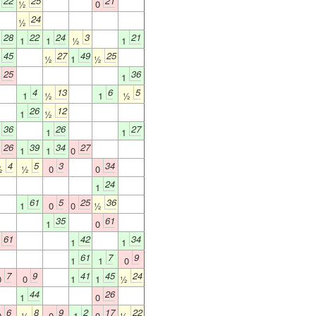
22
25
21
1
½
0
24
½
28
22
24
3
21
1
1
1
½
1
45
27
49
25
1
½
1
½
25
36
0
1
4
13
6
5
1
½
1
½
26
12
1
½
36
26
27
1
1
1
26
39
34
27
0
1
1
0
4
5
3
34
½
½
0
0
24
1
61
5
25
36
1
0
0
½
35
61
1
0
61
42
34
0
1
1
61
7
9
1
1
0
7
9
41
45
24
0
0
1
1
½
44
26
1
0
6
8
9
2
17
22
0
½
0
1
0
½