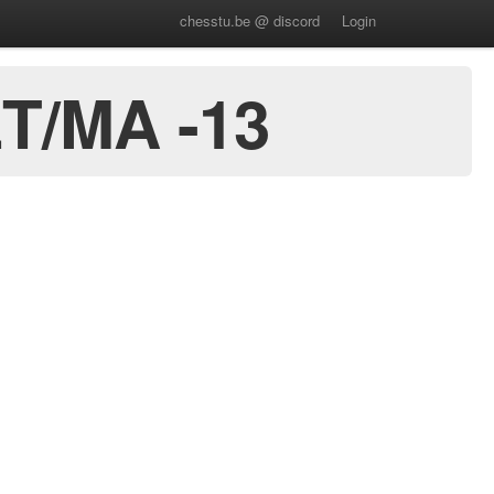
chesstu.be @ discord
Login
Τ/ΜΑ -13