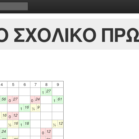
Ο ΣΧΟΛΙΚΟ ΠΡΩ
4
5
6
7
8
9
27
1
56
27
24
61
1
0
0
1
16
9
1
½
16
12
½
0
16
18
12
½
1
½
24
12
1
0