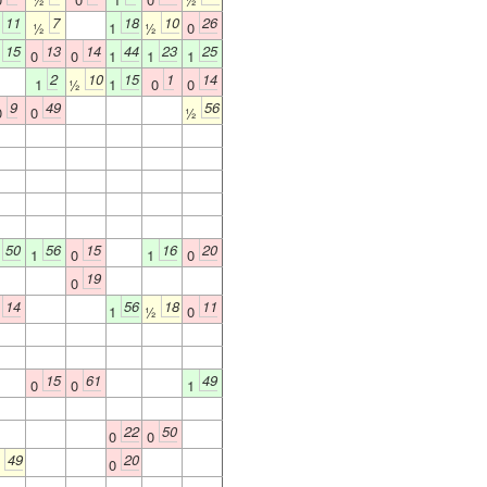
11
7
18
10
26
1
½
1
½
0
15
13
14
44
23
25
1
0
0
1
1
1
2
10
15
1
14
1
½
1
0
0
9
49
56
0
0
½
50
56
15
16
20
1
1
0
1
0
19
0
14
56
18
11
0
1
½
0
15
61
49
0
0
1
22
50
0
0
49
20
½
0