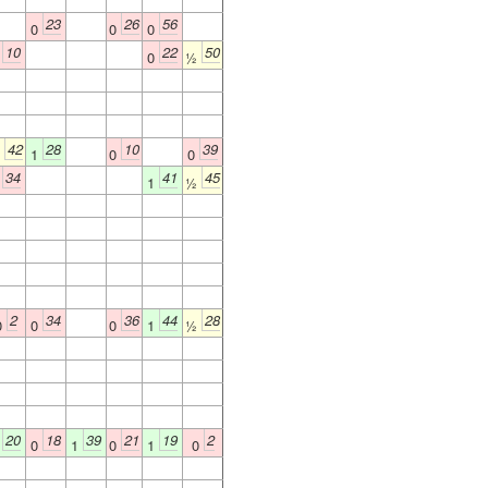
23
26
56
0
0
0
10
22
50
0
0
½
42
28
10
39
½
1
0
0
34
41
45
0
1
½
2
34
36
44
28
0
0
0
1
½
20
18
39
21
19
2
1
0
1
0
1
0