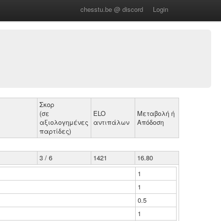
chesstu.be @ discord
Login
Σκορ
(σε
ELO
Μεταβολή ή
αξιολογημένες
αντιπάλων
Απόδοση
παρτίδες)
3 / 6
1421
16.80
1
1
0.5
1