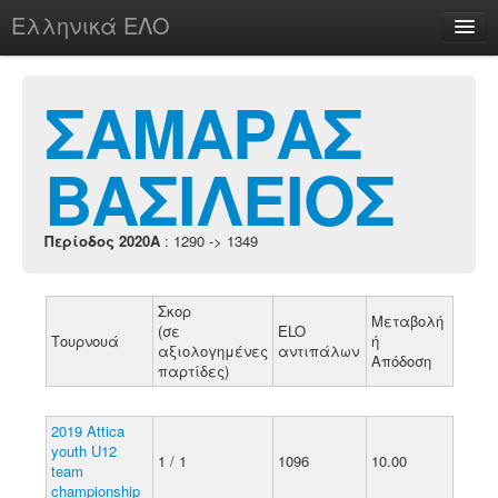
Ελληνικά ΕΛΟ
Περί
ΣΑΜΑΡΑΣ
ΒΑΣΙΛΕΙΟΣ
chesstu.be @ discord
Login
Περίοδος 2020A
: 1290 -> 1349
Σκορ
Μεταβολή
(σε
ELO
Τουρνουά
ή
αξιολογημένες
αντιπάλων
Απόδοση
παρτίδες)
2019 Attica
youth U12
1 / 1
1096
10.00
team
championship