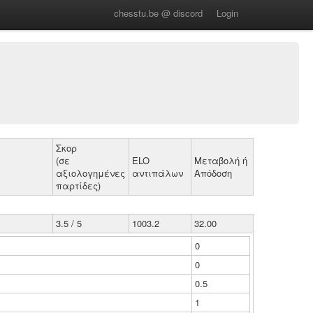
chesstu.be @ discord
Login
Σκορ
(σε
ELO
Μεταβολή ή
αξιολογημένες
αντιπάλων
Απόδοση
παρτίδες)
3.5 / 5
1003.2
32.00
0
0
0.5
1