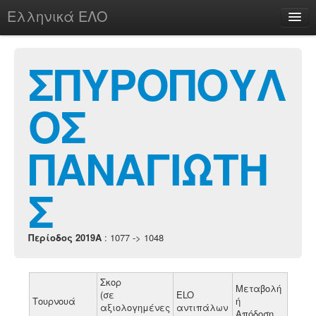
Ελληνικά ΕΛΟ
Περί
ΣΠΥΡΟΠΟΥΛ
ΟΣ
chesstu.be @ discord
Login
ΠΑΝΑΓΙΩΤΗ
Σ
Περίοδος 2019A
: 1077 -> 1048
Σκορ
Μεταβολή
(σε
ELO
Τουρνουά
ή
αξιολογημένες
αντιπάλων
Απόδοση